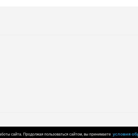
работки персональных данных
Пользовательское соглашение
работы сайта. Продолжая пользоваться сайтом, вы принимаете
условия о