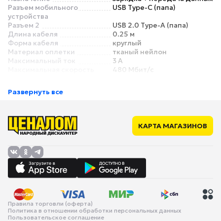
Разъем мобильного
USB Type-C (папа)
устройства
Разъем 2
USB 2.0 Type-A (папа)
Длина кабеля
0.25 м
Форма кабеля
круглый
Материал оплетки
тканый нейлон
Максимальный ток
3 А
Максимальная скорость
480 Мбит/с
передачи данных
Основной цвет
черный
Развернуть все
Дополнительный цвет
серый
Особенности
Угловой разъем
нет
Съемный магнитный
нет
КАРТА МАГАЗИНОВ
разъем
LED-индикатор /
нет
подсветка
Поддержка быстрой
есть
зарядки
Правила торговли (оферта)
Политика в отношении обработки персональных данных
Пользовательское соглашение