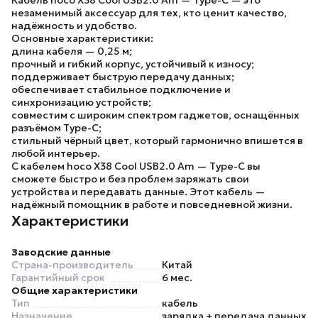
Кабель hoco X38 Cool USB2.0 Am — Type-C — это
незаменимый аксессуар для тех, кто ценит качество,
надёжность и удобство.
Основные характеристики:
длина кабеля — 0,25 м;
прочный и гибкий корпус, устойчивый к износу;
поддерживает быструю передачу данных;
обеспечивает стабильное подключение и
синхронизацию устройств;
совместим с широким спектром гаджетов, оснащённых
разъёмом Type-C;
стильный чёрный цвет, который гармонично впишется в
любой интерьер.
С кабелем hoco X38 Cool USB2.0 Am — Type-C вы
сможете быстро и без проблем заряжать свои
устройства и передавать данные. Этот кабель —
надёжный помощник в работе и повседневной жизни.
Характеристики
Заводские данные
Страна-производитель
Китай
Гарантийный срок
6 мес.
Общие характеристики
Тип
кабель
Назначение
зарядка + передача данных