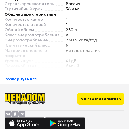
Страна-производитель
Россия
Гарантийный срок
36 мес.
Общие характеристики
Количество камер
1
Количество дверей
1
Общий объем
230 л
Класс энергопотребления
A
Энергопотребление
240.9 кВтч/год
Климатический класс
N
Материал внешнего
металл, пластик
покрытия
Уровень шума
41 дБ
Основной цвет
белый
Морозильная камера
Полезный объем
165 л
Развернуть все
Размораживание
ручное
Мощность замораживания
20 кг/сут
Минимальная температура
-18 °C
Общее количество
7
КАРТА МАГАЗИНОВ
отделений
Количество ящиков с
нет
дверцей
Количество открытых
нет
полок
Поднос для
нет