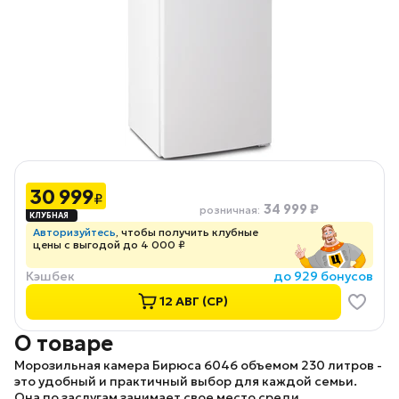
30 999
₽
34 999 ₽
розничная
:
Авторизуйтесь
, чтобы получить клубные
цены с выгодой до 4 000 ₽
Кэшбек
до 929 бонусов
12 АВГ (СР)
О товаре
Морозильная камера
Бирюса 6046
объемом 230 литров -
это удобный и практичный выбор для каждой семьи.
Она по заслугам занимает свое место среди