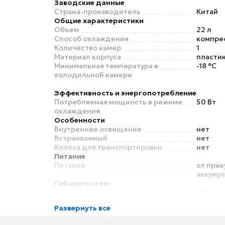
Заводские данные
Страна-производитель
Китай
Общие характеристики
Объем
22 л
Способ охлаждения
компре
Количество камер
1
Материал корпуса
пласти
Минимальная температура в
-18 °C
холодильной камере
Эффективность и энергопотребление
Потребляемая мощность в режиме
50 Вт
охлаждения
Особенности
Внутреннее освещение
нет
Встраиваемый
нет
Колеса для транспортировки
нет
Питание
Питание
от прик
аккуму
Габариты и вес
Ширина
465 мм
Высота
385 мм
Развернуть все