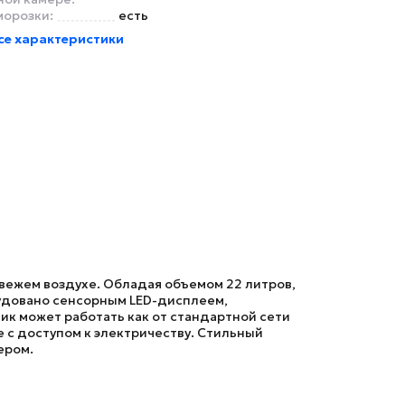
морозки:
есть
се характеристики
вежем воздухе. Обладая объемом 22 литров,
удовано сенсорным LED-дисплеем,
к может работать как от стандартной сети
е с доступом к электричеству. Стильный
ером.