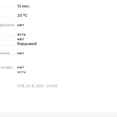
12 мес.
20 °C
 режиме
нет
есть
нет
бордовый
ежиме
нет
о шнура
нет
есть
12 В, 24 В, 220 - 240 В
320 мм
9.3 кг