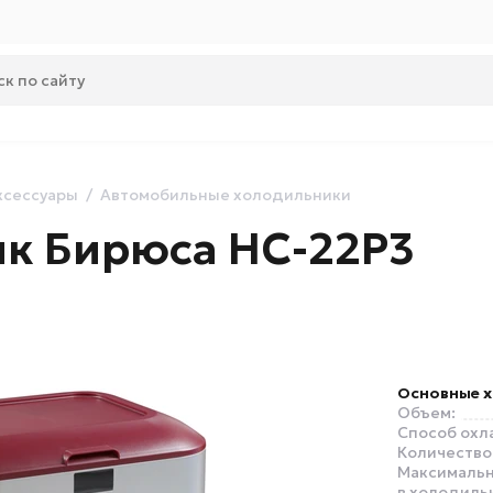
ксессуары
Автомобильные холодильники
к Бирюса НС-22P3
Основные х
Объем:
Способ охл
Количество
Максимальн
в холодиль