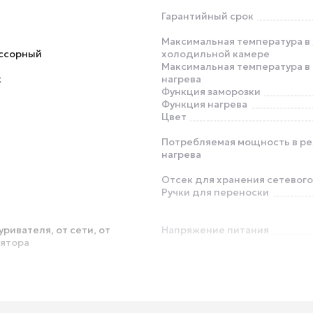
Гарантийный срок
Максимальная температура в
ссорный
холодильной камере
Максимальная температура в
к
нагрева
Функция заморозки
Функция нагрева
Цвет
Потребляемая мощность в р
нагрева
Отсек для хранения сетевог
Ручки для переноски
уривателя, от сети, от
Напряжение питания
лятора
Глубина
Вес