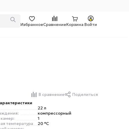
Избранное
Сравнение
Корзина
Войти
В сравнение
Поделиться
арактеристики
22 л
аждения:
компрессорный
 камер:
1
ая температура
20 °C
ной камере: