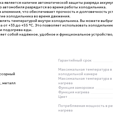
 является наличие автоматической защиты разряда аккумул
го автомобиля разрядится во время работы холодильника.
 алюминия, что обеспечивает прочность и долговечность ус
тие холодильника во время движения.
влять температурой внутри холодильника. Вы можете выбрать
ва от +33 до +55 °C. Это позволяет использовать холодильни
и подогрева еды.
ет собой надёжное, удобное и функциональное устройство
Гарантийный срок
Максимальная температура в
ссорный
холодильной камере
Максимальная температура в
, металл
нагрева
Функция заморозки
Функция нагрева
Цвет
Потребляемая мощность в р
нагрева