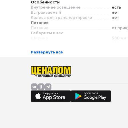
Особенности
Внутреннее освещение
есть
Встраиваемый
нет
Колеса для транспортировки
нет
Питание
Питание
от прик
Габариты и вес
Ширина
580 мм
Высота
345 мм
Развернуть все