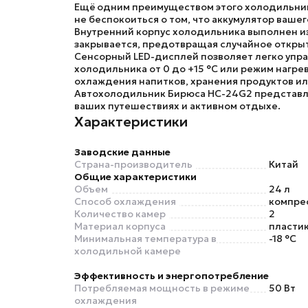
Ещё одним преимуществом этого холодильника
не беспокоиться о том, что аккумулятор ваше
Внутренний корпус холодильника выполнен из
закрывается, предотвращая случайное откры
Сенсорный LED-дисплей позволяет легко упра
холодильника от 0 до +15 °C или режим нагре
охлаждения напитков, хранения продуктов ил
Автохолодильник Бирюса HC-24G2 представля
ваших путешествиях и активном отдыхе.
Характеристики
Заводские данные
Страна-производитель
Китай
Общие характеристики
Объем
24 л
Способ охлаждения
компре
Количество камер
2
Материал корпуса
пластик
Минимальная температура в
-18 °C
холодильной камере
Эффективность и энергопотребление
Потребляемая мощность в режиме
50 Вт
охлаждения