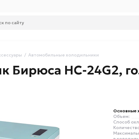
ксессуары
Автомобильные холодильники
к Бирюса HC-24G2, г
Основные 
Объем:
Способ ох
Количество
Максималь
в холодиль