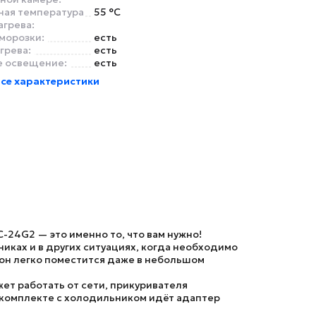
ная температура
55 °C
агрева:
морозки:
есть
грева:
есть
е освещение:
есть
се характеристики
24G2 — это именно то, что вам нужно!
ках и в других ситуациях, когда необходимо
 он легко поместится даже в небольшом
ет работать от сети, прикуривателя
в комплекте с холодильником идёт адаптер