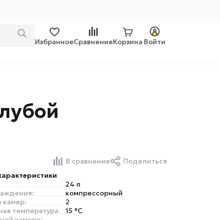
Избранное
Сравнение
Корзина
Войти
олубой
В сравнение
Поделиться
характеристики
24 л
лаждения:
компрессорный
 камер:
2
ная температура
15 °C
ной камере: