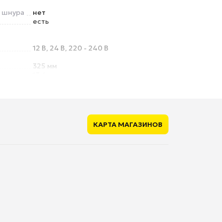
о шнура
нет
есть
12 В, 24 В, 220 - 240 В
325 мм
13.4 кг
КАРТА МАГАЗИНОВ