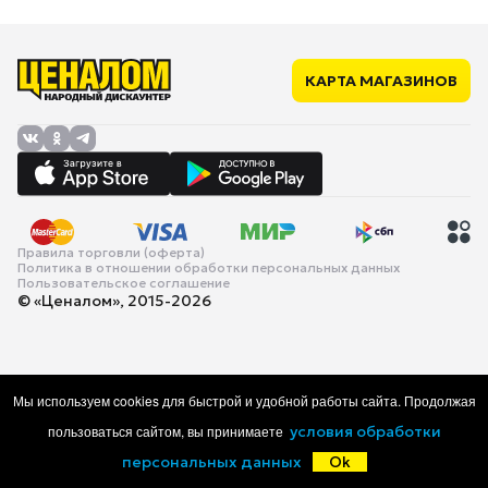
КАРТА МАГАЗИНОВ
Правила торговли (оферта)
Политика в отношении обработки персональных данных
Пользовательское соглашение
© «Ценалом», 2015-2026
Мы используем cookies для быстрой и удобной работы сайта. Продолжая
пользоваться сайтом, вы принимаете
условия обработки
персональных данных
Ok
Главная
Каталог
Корзина
Избранное
Войти