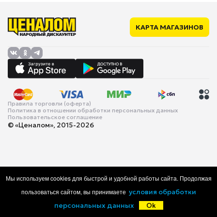
КАРТА МАГАЗИНОВ
Правила торговли (оферта)
Политика в отношении обработки персональных данных
Пользовательское соглашение
© «Ценалом», 2015-2026
Мы используем cookies для быстрой и удобной работы сайта. Продолжая
пользоваться сайтом, вы принимаете
условия обработки
персональных данных
Ok
Главная
Каталог
Корзина
Избранное
Войти