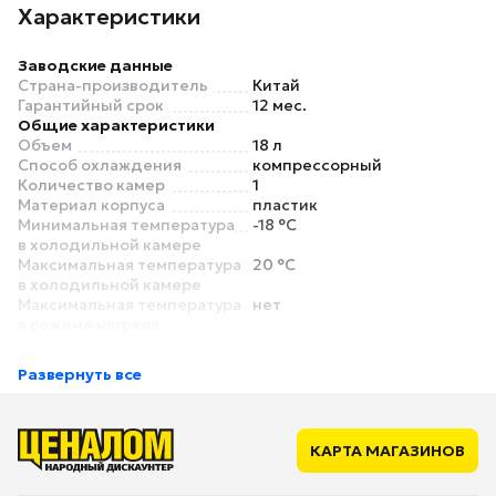
Характеристики
Заводские данные
Страна-производитель
Китай
Гарантийный срок
12 мес.
Общие характеристики
Объем
18 л
Способ охлаждения
компрессорный
Количество камер
1
Материал корпуса
пластик
Минимальная температура
-18 °C
в холодильной камере
Максимальная температура
20 °C
в холодильной камере
Максимальная температура
нет
в режиме нагрева
Цвет
синий
Особенности
Развернуть все
Внутреннее освещение
нет
Встраиваемый
нет
Колеса для
нет
транспортировки
КАРТА МАГАЗИНОВ
Ручки для переноски
есть
Питание