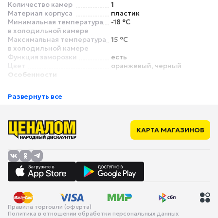
Количество камер
1
Материал корпуса
пластик
Минимальная температура
-18 °C
в холодильной камере
Максимальная температура
15 °C
в холодильной камере
Функция заморозки
есть
Цвет
оранжевый, черный
Особенности
Внутреннее освещение
нет
Встраиваемый
нет
Развернуть все
Колеса для
нет
транспортировки
Ручки для переноски
есть
Питание
КАРТА МАГАЗИНОВ
Питание
от прикуривателя, от сети,
от аккумулятора
Напряжение питания
12 В, 24 В, 220 В
Габариты и вес
Ширина
558 мм
Высота
492 мм
Глубина
362 мм
Вес
13.4 кг
Правила торговли (оферта)
Политика в отношении обработки персональных данных