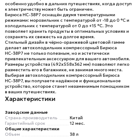
особенно удобно в дальних путешествиях, когда доступ
к электричеству может быть ограничен.
Бирюса НС-38P7
оснащён двумя температурными
режимами: морозильник с температурой от
-18 до 0 °C
и
холодильник с температурой от
0 до +15 °C
. Это
позволяет хранить продукты в оптимальных условиях и
сохранять их свежесть на долгое время.
Стильный дизайн в чёрно-оранжевой цветовой гамме
делает
автохолодильник компрессорный Бирюса
НС-38P7
не только полезным, но и эстетически
привлекательным аксессуаром для вашего автомобиля.
Размеры устройства (
492х558х362 мм
) позволяют легко
разместить его в багажнике, не занимая много места.
Выбирая
автохолодильник компрессорный Бирюса
НС-38P7
, вы получаете надёжное и функциональное
устройство, которое станет незаменимым помощником
в ваших путешествиях.
Характеристики
Заводские данные
Страна-производитель
Китай
Гарантийный срок
12 мес.
Общие характеристики
Объем
38 л