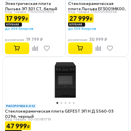
Электрическая плита
Стеклокерамическая
Лысьва ЭП 301 СТ, белый
плита Лысьва EF3001MK00,
Код товара: ГЛ000053903
Код товара: ГЛ000065536
белый
17 999
27 999
₽
₽
до 359 бонусов
до 559 бонусов
19 799 ₽
30 999 ₽
розничная
:
розничная
:
РАССРОЧКА 0-0-12
Стеклокерамическая плита GEFEST ЭП Н Д 5560‑03
0296, черный
Код товара: 00-00181716
47 999
₽