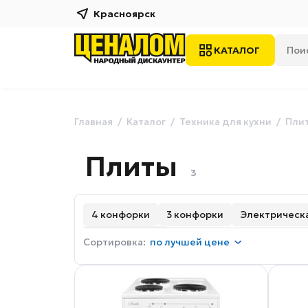
Красноярск
КАТАЛОГ
Главная
Каталог
Техника для кухни
Плит
Плиты
3
4 конфорки
3 конфорки
Электрическа
С конвекцией
Сортировка:
по
лучшей цене