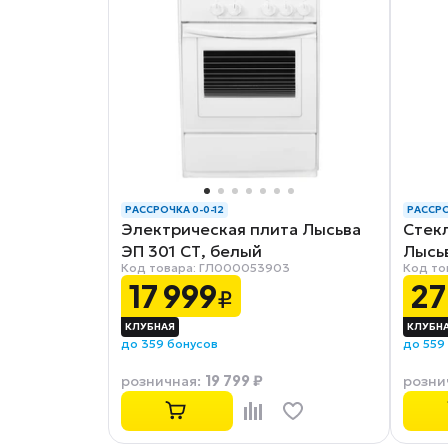
РАССРОЧКА 0-0-12
РАССРО
Электрическая плита Лысьва
Стек
ЭП 301 СТ, белый
Лысь
Код товара: ГЛ000053903
Код то
17 999
27
₽
до 359 бонусов
до 559
19 799 ₽
розничная
:
розни