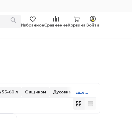
Избранное
Сравнение
Корзина
Войти
 55-60 л
С ящиком
Духовка 50-55 л
Еще...