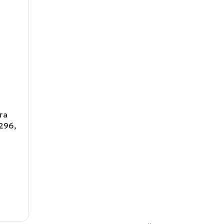
та
296,