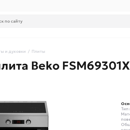
ы и духовки
Плиты
лита Beko FSM69301X
Осн
Тип
Мат
пов
Общ
кон