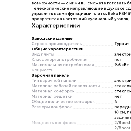
возможности — с ними вы сможете готовить б
Телескопические направляющие в духовке сд
управлять всеми функциями плиты.
Beko FSM6
превратится в настоящий кулинарный уголок, 
Характеристики
Заводские данные
Страна-производитель
Турция
Общие характеристики
Вид плиты
электр
Класс энергопотребления
нет
Максимальная потребляемая
9.6 кВт
мощность
Варочная панель
Тип варочной панели
электр
Материал рабочей поверхности
стекло
Материал конфорок
стекло
Материал решетки
нет
Общее количество конфорок
4
Размеры конфорок
передня
18 см, 
задняя 
Мощность конфорок
2/Boost
2/Boost 