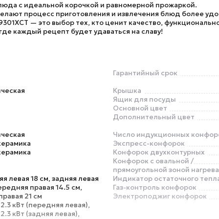
люда с идеальной корочкой и равномерной прожаркой.
елают процесс приготовления и извлечения блюд более удо
9301XCT
— это выбор тех, кто ценит качество, функционально
где каждый рецепт будет удаваться на славу!
Гарантийный срок
ическая
Крышка
Ящик для посуды
Основной цвет
Дополнительный цвет
ическая
Число индукционных конфор
керамика
Экспресс-конфорок
керамика
Конфорок двухконтурных
Конфорок с овальной /
прямоугольной зоной нагрева
я левая 18 см, задняя левая
Индикатор остаточного тепл
передняя правая 14.5 см,
Газ-контроль конфорок
правая 21 см
Электроподжиг конфорок
 2.3 кВт (передняя левая),
2.3 кВт (задняя левая),