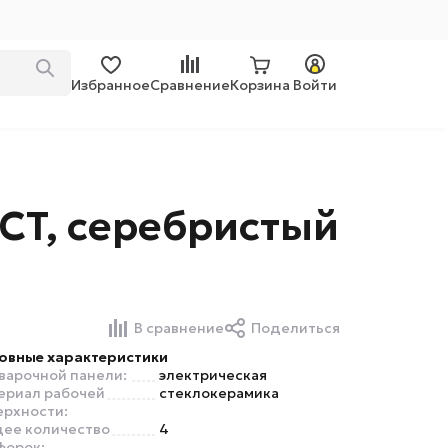
Избранное
Сравнение
Корзина
Войти
CT, серебристый
В сравнение
Поделиться
овные характеристики
 варочной панели:
электрическая
ериал рабочей
стеклокерамика
ерхности:
ее количество
4
форок: