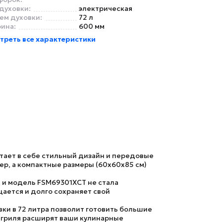
духовки:
электрическая
ем духовки:
72 л
ина:
600 мм
треть все характеристики
тает в себе стильный дизайн и передовые
ер, а компактные размеры (60х60х85 см)
 и
модель FSM69301XCT
не стала
щается и долго сохраняет свой
ки в 72 литра позволит готовить большие
и
гриля
расширят ваши кулинарные