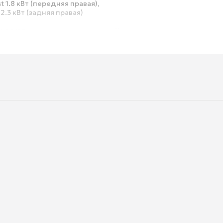
t 1.8 кВт (передняя правая),
 2.3 кВт (задняя правая)
ическая
Электроподжиг духовки
Газ-контроль духовки
Очистка духовки
Подсветка духовки
Дверца
ический
Количество стекол дверцы д
Телескопические направля
ные, поворотные
Таймер
Тип таймера
Защитное отключение
Решетка
Глубина
Вес
Глубина упаковки
Вес в упаковке