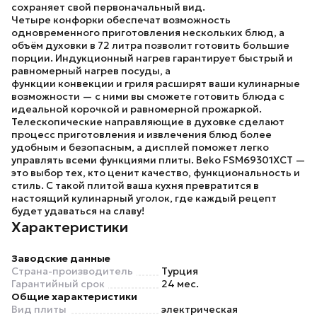
сохраняет свой первоначальный вид.
Четыре конфорки обеспечат возможность
одновременного приготовления нескольких блюд, а
объём духовки в 72 литра позволит готовить большие
порции. Индукционный нагрев гарантирует быстрый и
равномерный нагрев посуды, а
функции
конвекции
и
гриля
расширят ваши кулинарные
возможности — с ними вы сможете готовить блюда с
идеальной корочкой и равномерной прожаркой.
Телескопические направляющие в духовке сделают
процесс приготовления и извлечения блюд более
удобным и безопасным, а дисплей поможет легко
управлять всеми функциями плиты.
Beko FSM69301XCT
—
это выбор тех, кто ценит качество, функциональность и
стиль. С такой плитой ваша кухня превратится в
настоящий кулинарный уголок, где каждый рецепт
будет удаваться на славу!
Характеристики
Заводские данные
Страна-производитель
Турция
Гарантийный срок
24 мес.
Общие характеристики
Вид плиты
электрическая