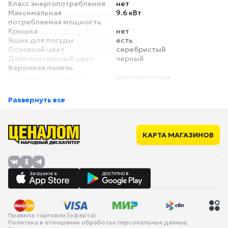
Класс энергопотребления
нет
Максимальная
9.6 кВт
потребляемая мощность
Крышка
нет
Ящик для посуды
есть
Основной цвет
серебристый
Дополнительный цвет
черный
Варочная панель
Тип варочной панели
электрическая
Материал рабочей
стеклокерамика
поверхности
Развернуть все
Материал конфорок
стеклокерамика
Материал решетки
нет
Общее количество
4
конфорок
КАРТА МАГАЗИНОВ
Размеры конфорок
передняя левая 18 см,
задняя левая 18 см,
передняя правая 14.5 см,
задняя правая 21 см
Мощность конфорок
2/Boost 2.3 кВт (передняя
левая), 2/Boost 2.3 кВт
(задняя левая), 1.6/Boost 1.8
кВт (передняя правая),
2/Boost 2.3 кВт (задняя
Правила торговли (оферта)
Политика в отношении обработки персональных данных
правая)