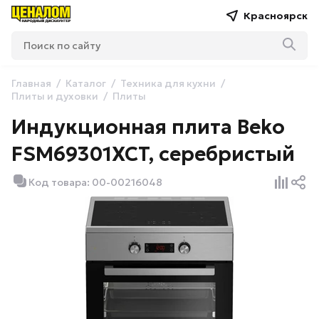
Красноярск
Главная
Каталог
Техника для кухни
Плиты и духовки
Плиты
Индукционная плита Beko
FSM69301XCT, серебристый
Код товара: 00-00216048