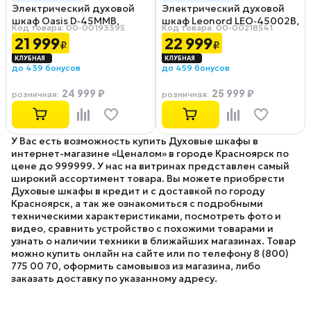
Электрический духовой
Электрический духовой
шкаф Oasis D‑45MMB,
шкаф Leonord LEO‑45002B,
Код товара: 00-00193395
Код товара: 00-00218541
черный
черный
21 999
22 999
₽
₽
до 439 бонусов
до 459 бонусов
24 999 ₽
25 999 ₽
розничная
:
розничная
:
У Вас есть возможность купить Духовые шкафы в
интернет-магазине «Ценалом» в городе Красноярск по
цене до 999999. У нас на витринах представлен самый
широкий ассортимент товара. Вы можете приобрести
Духовые шкафы в кредит и с доставкой по городу
Красноярск, а так же ознакомиться с подробными
техническими характеристиками, посмотреть фото и
видео, сравнить устройство с похожими товарами и
узнать о наличии техники в ближайших магазинах. Товар
можно купить онлайн на сайте или по телефону 8 (800)
775 00 70, оформить самовывоз из магазина, либо
заказать доставку по указанному адресу.