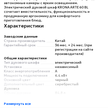
автономные камеры с ярким освещением.
Электрический духовой шкаф
KRONA ARTE 60 BL
сочетает вместительность, функциональность и
продуманную эргономику для комфортного
приготовления блюд.
Характеристики
Заводские данные
Страна-производитель
Китай
Гарантийный срок
36 мес. + 24 мес. (при
регистрации на сайте
производителя)
Общие характеристики
Тип духового шкафа
электрический
Установка
независимый
Класс энергопотребления
A
Мощность подключения
6.4 кВт
Основной цвет
черный
Дополнительный цвет
серебристый
Духовка
Объем духовки
84.8 л
Минимальная температура
50 °C
Максимальная
260 °C
Развернуть все
температура