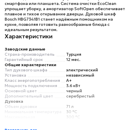
смартфона или планшета. Система очистки EcoClean
упрощает уборку, а амортизатор SoftOpen обеспечивает
плавное и тихое открывание дверцы. Духовой шкаф
Bosch HBG7341B1
станет надёжным помощником на
кухне, позволяя готовить разнообразные блюда с
идеальным результатом.
Характеристики
Заводские данные
Страна-производитель
Турция
Гарантийный срок
12 мес.
Общие характеристики
Тип духового шкафа
электрический
Установка
независимый
Класс энергопотребления
A+
Мощность подключения
3.6 кВт
Основной цвет
черный
Дополнительный цвет
серебристый
Духовка
Объем духовки
71 л
Минимальная температура
30 °C
Максимальная
300 °C
температура
Внутреннее покрытие
эмаль