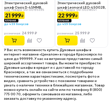
Электрический духовой
Электрический духовой
шкаф Oasis D‑45MMB,
шкаф Leonord LEO‑45002B,
Код товара: 00-00193395
Код товара: 00-00218541
черный
черный
21 999
22 999
₽
₽
до 439 бонусов
до 459 бонусов
24 999 ₽
25 999 ₽
розничная
:
розничная
:
У Вас есть возможность купить Духовые шкафы в
интернет-магазине «Ценалом» в городе Красноярск по
цене до 999999. У нас на витринах представлен самый
широкий ассортимент товара. Вы можете приобрести
Духовые шкафы в кредит и с доставкой по городу
Красноярск, а так же ознакомиться с подробными
техническими характеристиками, посмотреть фото и
видео, сравнить устройство с похожими товарами и
узнать о наличии техники в ближайших магазинах. Товар
можно купить онлайн на сайте или по телефону 8 (800)
775 00 70, оформить самовывоз из магазина, либо
заказать доставку по указанному адресу.