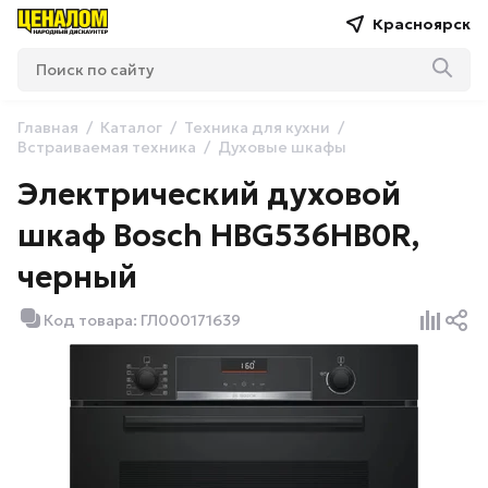
Красноярск
Главная
Каталог
Техника для кухни
Встраиваемая техника
Духовые шкафы
Электрический духовой
шкаф Bosch HBG536HB0R,
черный
Код товара: ГЛ000171639