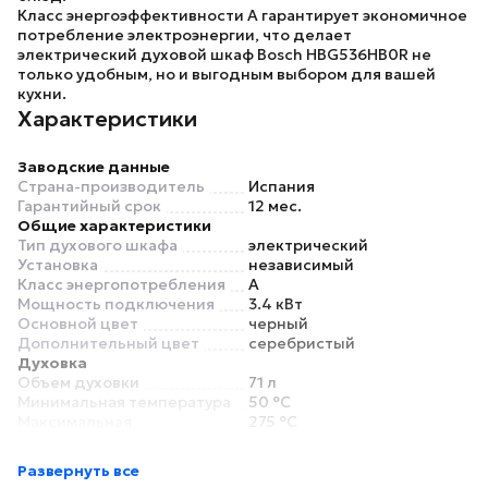
Класс энергоэффективности
A
гарантирует экономичное
потребление электроэнергии, что делает
электрический духовой шкаф Bosch HBG536HB0R
не
только удобным, но и выгодным выбором для вашей
кухни.
Характеристики
Заводские данные
Страна-производитель
Испания
Гарантийный срок
12 мес.
Общие характеристики
Тип духового шкафа
электрический
Установка
независимый
Класс энергопотребления
A
Мощность подключения
3.4 кВт
Основной цвет
черный
Дополнительный цвет
серебристый
Духовка
Объем духовки
71 л
Минимальная температура
50 °C
Максимальная
275 °C
температура
Внутреннее покрытие
эмаль
Развернуть все
Очистка духовки
гидролизная (очистка