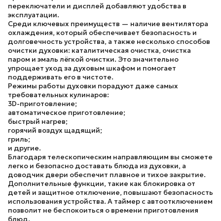
переключатели и дисплей добавляют удобства в
эксплуатации.
Среди ключевых преимуществ — наличие
вентилятора
охлаждения
, который обеспечивает безопасность и
долговечность устройства, а также несколько способов
очистки духовки:
каталитическая очистка, очистка
паром и эмаль лёгкой очистки
. Это значительно
упрощает уход за духовым шкафом и помогает
поддерживать его в чистоте.
Режимы работы духовки
порадуют даже самых
требовательных кулинаров:
3D-приготовление;
автоматическое приготовление;
быстрый нагрев;
горячий воздух щадящий;
гриль;
и другие.
Благодаря
телескопическим направляющим
вы сможете
легко и безопасно доставать блюда из духовки, а
доводчик двери
обеспечит плавное и тихое закрытие.
Дополнительные функции, такие как
блокировка от
детей
и
защитное отключение
, повышают безопасность
использования устройства. А
таймер с автоотключением
позволит не беспокоиться о времени приготовления
блюд.