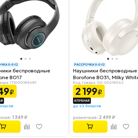
ЧКА 0-0-12
РАССРОЧКА 0-0-12
ники беспроводные
Наушники беспроводные
one BO17
Borofone BO31, Milky Whit
вара: ГЛ000169481
Код товара: 00-00216042
149
2 199
₽
₽
бонусов
до 43 бонусов
1 349 ₽
2 499 ₽
чная
:
розничная
: