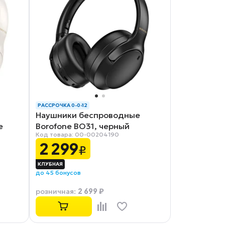
РАССРОЧКА 0-0-12
Наушники беспроводные
e
Borofone BO31, черный
Код товара: 00-00204190
2 299
₽
до 45 бонусов
2 699 ₽
розничная
: