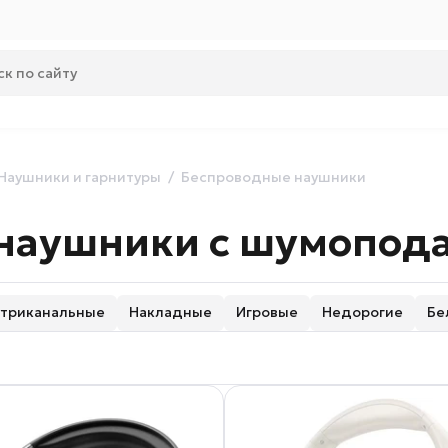
Наушники и гарнитуры
Беспроводные наушники
наушники с шумопод
утриканальные
Накладные
Игровые
Недорогие
Бе