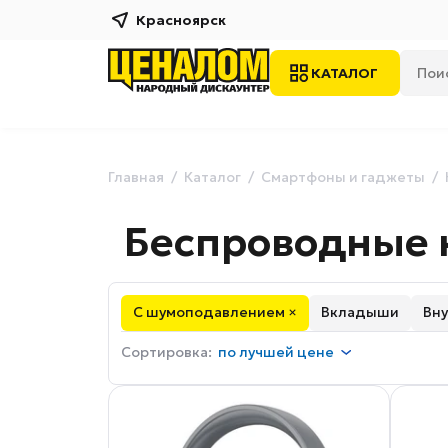
Красноярск
КАТАЛОГ
Главная
Каталог
Смартфоны и гаджеты
Беспроводные 
С шумоподавлением ×
Вкладыши
Вн
Сортировка:
по
лучшей цене