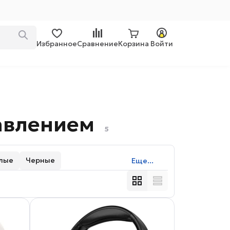
Избранное
Сравнение
Корзина
Войти
авлением
5
лые
Черные
Еще...