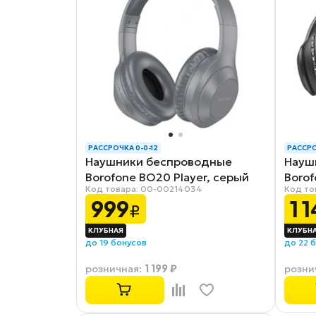
РАССРОЧКА 0-0-12
РАССРО
Наушники беспроводные
Науш
Borofone BO20 Player, серый
Borof
Код товара: 00-00214034
Код то
999
1 
₽
до 19 бонусов
до 22 
1 199 ₽
розничная
:
розни