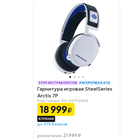
3799 ЭКСТРАБОНУСОВ
РАССРОЧКА 0-0-12
Гарнитура игровая SteelSeries
Arctis 7P
Код товара: 00-00174605
18 999
₽
до 379 бонусов
21 999 ₽
розничная
: