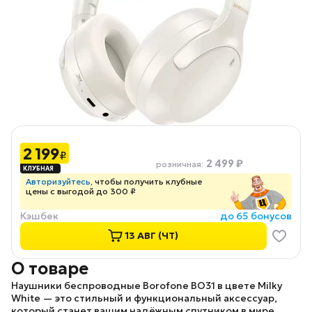
2 199
₽
2 499 ₽
розничная
:
Авторизуйтесь
, чтобы получить клубные
цены с выгодой до 300 ₽
Кэшбек
до 65 бонусов
13 АВГ (ЧТ)
О товаре
Наушники беспроводные Borofone BO31
в цвете
Milky
White
— это стильный и функциональный аксессуар,
который станет вашим надёжным спутником в мире