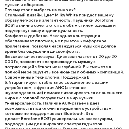
музыки и общения.
Почему стоит выбрать именно их?
Стильный дизайн.
Цвет
Milky White
придаст вашему
образу лёгкость и элегантность.
Наушники Borofone
BO31
отлично сочетаются с любым стилем одежды и
подчеркнут вашу индивидуальность.
Комфорт и удобство.
Накладная конструкция
обеспечивает плотное, но при этом комфортное
прилегание, позволяя наслаждаться музыкой долгое
время без ощущения дискомфорта.
Высокое качество звука.
Диапазон частот от 20 до 20
000 Гц позволяет воспроизводить музыку с
потрясающей чёткостью и глубиной. Вы сможете в
полной мере ощутить все нюансы любимых композиций.
Современные технологии.
Поддержка
BT
5.4
гарантирует стабильное соединение с вашим
устройством, а функция
ANC
(активное
шумоподавление) поможет изолироваться от внешнего
мира и с головой погрузиться в мир музыки.
Универсальность.
Наличие AUX-разъёма даёт
возможность подключить наушники к устройствам,
которые не поддерживают Bluetooth. Это
делает
Borofone BO31
универсальным аксессуаром,
подходящим для широкого спектра гаджетов.