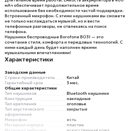
Длительное время работы.
Ёмкость аккумулятора в 400
мАч обеспечивает продолжительное время
использования без необходимости частой подзарядки.
Встроенный микрофон.
С этими наушниками вы сможете
не только наслаждаться музыкой, но и вести
телефонные разговоры, не отвлекаясь на поиск
телефона.
Наушники беспроводные Borofone BO31
— это
сочетание стиля, комфорта и передовых технологий. С
ними каждый день будет наполнен яркими
музыкальными впечатлениями!
Характеристики
Заводские данные
Страна-производитель
Китай
Гарантийный срок
3 мес.
Общие характеристики
Тип наушников
Bluetooth наушники
Конструкция
накладные
Тип крепления
оголовье
Тип акустического
закрытые
оформления
Микрофон
есть
Материал корпуса
пластик
Материал амбушюр
искусственная кожа