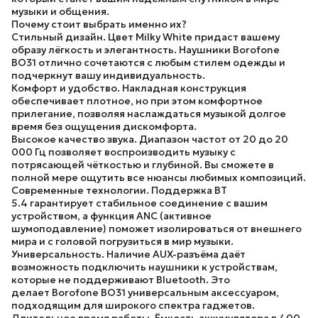
музыки и общения.
Почему стоит выбрать именно их?
Стильный дизайн.
Цвет
Milky White
придаст вашему
образу лёгкость и элегантность.
Наушники Borofone
BO31
отлично сочетаются с любым стилем одежды и
подчеркнут вашу индивидуальность.
Комфорт и удобство.
Накладная конструкция
обеспечивает плотное, но при этом комфортное
прилегание, позволяя наслаждаться музыкой долгое
время без ощущения дискомфорта.
Высокое качество звука.
Диапазон частот от 20 до 20
000 Гц позволяет воспроизводить музыку с
потрясающей чёткостью и глубиной. Вы сможете в
полной мере ощутить все нюансы любимых композиций.
Современные технологии.
Поддержка
BT
5.4
гарантирует стабильное соединение с вашим
устройством, а функция
ANC
(активное
шумоподавление) поможет изолироваться от внешнего
мира и с головой погрузиться в мир музыки.
Универсальность.
Наличие AUX-разъёма даёт
возможность подключить наушники к устройствам,
которые не поддерживают Bluetooth. Это
делает
Borofone BO31
универсальным аксессуаром,
подходящим для широкого спектра гаджетов.