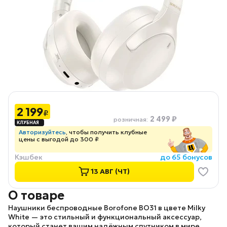
2 199
₽
2 499 ₽
розничная
:
Авторизуйтесь
, чтобы получить клубные
цены с выгодой до 300 ₽
Кэшбек
до 65 бонусов
13 АВГ (ЧТ)
О товаре
Наушники беспроводные Borofone BO31
в цвете
Milky
White
— это стильный и функциональный аксессуар,
который станет вашим надёжным спутником в мире