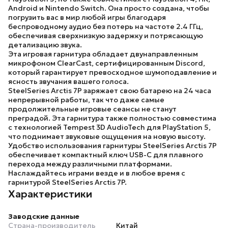
Android и Nintendo Switch. Она просто создана, чтобы
погрузить вас в мир любой игры благодаря
беспроводному аудио без потерь на частоте 2.4 ГГц,
обеспечивая сверхнизкую задержку и потрясающую
детализацию звука.
Эта игровая гарнитура обладает двунаправленным
микрофоном ClearCast, сертифицированным Discord,
который гарантирует превосходное шумоподавление и
ясность звучания вашего голоса.
SteelSeries Arctis 7P
заряжает свою батарею на 24 часа
непрерывной работы, так что даже самые
продолжительные игровые сеансы не станут
преградой. Эта гарнитура также полностью совместима
с технологией Tempest 3D AudioTech для PlayStation 5,
что поднимает звуковые ощущения на новую высоту.
Удобство использования гарнитуры SteelSeries Arctis 7P
обеспечивает компактный ключ USB-C для плавного
перехода между различными платформами.
Наслаждайтесь играми везде и в любое время с
гарнитурой
SteelSeries Arctis 7P
.
Характеристики
Заводские данные
Страна-производитель
Китай