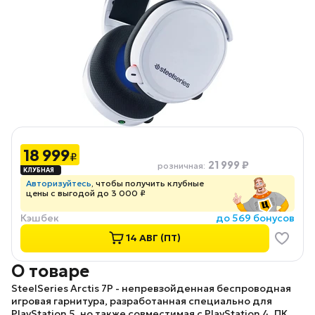
18 999
₽
21 999 ₽
розничная
:
Авторизуйтесь
, чтобы получить клубные
цены с выгодой до 3 000 ₽
Кэшбек
до 569 бонусов
14 АВГ (ПТ)
О товаре
SteelSeries Arctis 7P
- непревзойденная беспроводная
игровая гарнитура, разработанная специально для
PlayStation 5, но также совместимая с PlayStation 4, ПК,