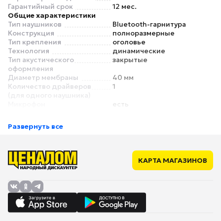
Гарантийный срок
12 мес.
Общие характеристики
Тип наушников
Bluetooth-гарнитура
Конструкция
полноразмерные
Тип крепления
оголовье
Технология
динамические
Тип акустического
закрытые
оформления
Диаметр мембраны
40 мм
Количество драйверов
1
(для одного наушника)
Микрофон
есть
Съемный микрофон
нет
Крепление микрофона
подвижное
Развернуть все
Количество микрофонов
1
Игровая гарнитура
да
Односторонняя гарнитура
нет
Материал корпуса
металл, пластик
КАРТА МАГАЗИНОВ
Материал амбушюр
ткань
Основной цвет
белый
Дополнительный цвет
черный
Звук
Минимальная
20 Гц
воспроизводимая частота
Максимальная
20000 Гц