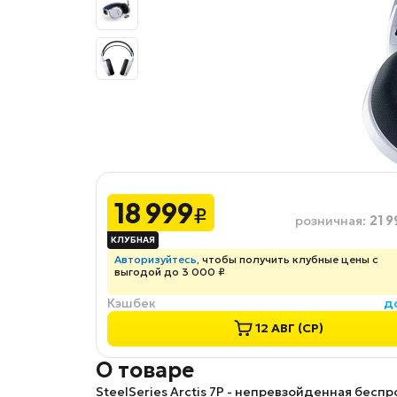
18 999
₽
21 9
розничная
:
Авторизуйтесь
, чтобы получить клубные цены с
выгодой до 3 000 ₽
Кэшбек
д
12 АВГ (СР)
О товаре
SteelSeries Arctis 7P
- непревзойденная беспров