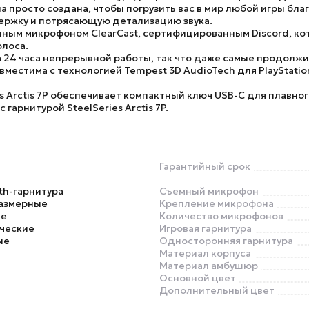
 Она просто создана, чтобы погрузить вас в мир любой игры б
держку и потрясающую детализацию звука.
нным микрофоном ClearCast, сертифицированным Discord, к
олоса.
 24 часа непрерывной работы, так что даже самые продолжи
вместима с технологией Tempest 3D AudioTech для PlayStati
es Arctis 7P обеспечивает компактный ключ USB-C для плавн
 с гарнитурой
SteelSeries Arctis 7P
.
Гарантийный срок
th-гарнитура
Съемный микрофон
азмерные
Крепление микрофона
ье
Количество микрофонов
ческие
Игровая гарнитура
ые
Односторонняя гарнитура
Материал корпуса
Материал амбушюр
Основной цвет
Дополнительный цвет