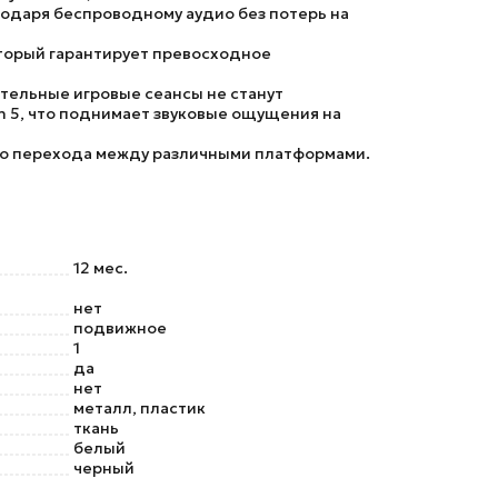
лагодаря беспроводному аудио без потерь на
оторый гарантирует превосходное
тельные игровые сеансы не станут
on 5, что поднимает звуковые ощущения на
ого перехода между различными платформами.
12 мес.
нет
подвижное
1
да
нет
металл, пластик
ткань
белый
черный