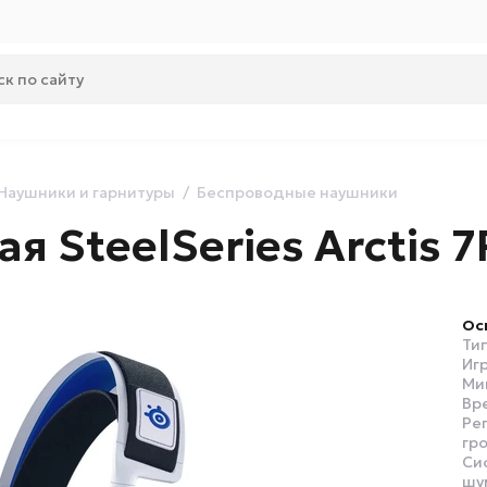
Наушники и гарнитуры
Беспроводные наушники
я SteelSeries Arctis 7
Ос
Ти
Игр
Ми
Вр
Ре
гр
Си
шу