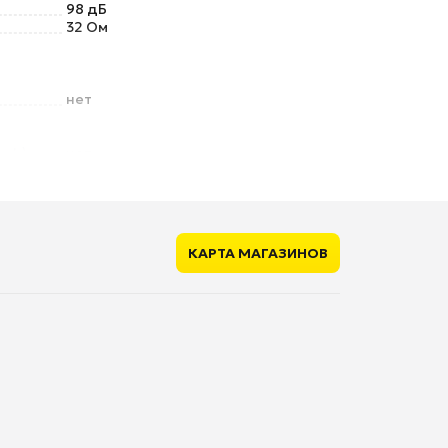
98 дБ
32 Ом
нет
ugh)
нет
есть
L-образный
КАРТА МАГАЗИНОВ
нет
есть
4 ч
есть
рядки
нет