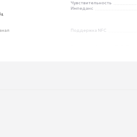
Чувствительность
Импеданс
Гц
анал
Поддержка NFC
Прозрачный режим (Talk Thro
Управление со смартфона
Форма разъема
ck 3.5 mm
Детский дизайн
Возможность проводного
подключения
ч
Время зарядки
USB
Поддержка быстрой зарядки
Поддержка беспроводной за