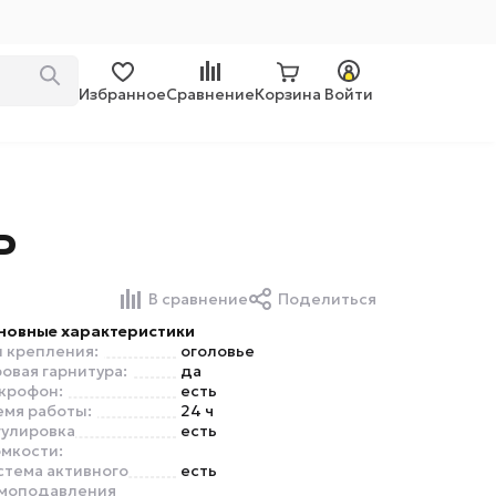
Избранное
Сравнение
Корзина
Войти
P
В сравнение
Поделиться
новные характеристики
п крепления:
оголовье
овая гарнитура:
да
крофон:
есть
емя работы:
24 ч
гулировка
есть
омкости:
стема активного
есть
моподавления