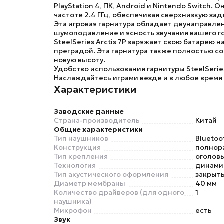
PlayStation 4, ПК, Android и Nintendo Switch.
частоте 2.4 ГГц, обеспечивая сверхнизкую за
Эта игровая гарнитура обладает двунаправле
шумоподавление и ясность звучания вашего г
SteelSeries Arctis 7P
заряжает свою батарею на
преградой. Эта гарнитура также полностью со
новую высоту.
Удобство использования гарнитуры SteelSeri
Наслаждайтесь играми везде и в любое время
Характеристики
Заводские данные
Страна-производитель
Китай
Общие характеристики
Тип наушников
Bluetoo
Конструкция
полнор
Тип крепления
оголов
Технология
динами
Тип акустического оформления
закрыт
Диаметр мембраны
40 мм
Количество драйверов (для одного
1
наушника)
Микрофон
есть
Звук