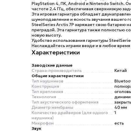
PlayStation 4, ПК, Android и Nintendo Switch.
частоте 2.4 ГГц, обеспечивая сверхнизкую за
Эта игровая гарнитура обладает двунаправле
шумоподавление и ясность звучания вашего г
SteelSeries Arctis 7P
заряжает свою батарею на
преградой. Эта гарнитура также полностью со
новую высоту.
Удобство использования гарнитуры SteelSeri
Наслаждайтесь играми везде и в любое время
Характеристики
Заводские данные
Страна-производитель
Китай
Общие характеристики
Тип наушников
Bluetoo
Конструкция
полнор
Тип крепления
оголов
Технология
динами
Тип акустического оформления
закрыт
Диаметр мембраны
40 мм
Количество драйверов (для одного
1
наушника)
Микрофон
есть
Звук