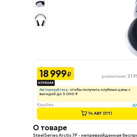
18 999
₽
21 9
розничная
:
Авторизуйтесь
, чтобы получить клубные цены с
выгодой до 3 000 ₽
Кэшбек
д
14 АВГ (ПТ)
О товаре
SteelSeries Arctis 7P
- непревзойденная беспров