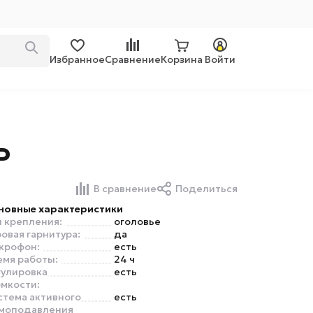
Избранное
Сравнение
Корзина
Войти
P
В сравнение
Поделиться
новные характеристики
п крепления:
оголовье
овая гарнитура:
да
крофон:
есть
емя работы:
24 ч
гулировка
есть
омкости:
стема активного
есть
моподавления