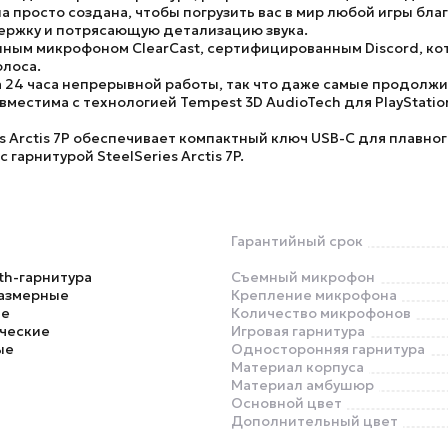
 Она просто создана, чтобы погрузить вас в мир любой игры б
держку и потрясающую детализацию звука.
нным микрофоном ClearCast, сертифицированным Discord, к
олоса.
 24 часа непрерывной работы, так что даже самые продолжи
вместима с технологией Tempest 3D AudioTech для PlayStati
es Arctis 7P обеспечивает компактный ключ USB-C для плавн
 с гарнитурой
SteelSeries Arctis 7P
.
Гарантийный срок
th-гарнитура
Съемный микрофон
азмерные
Крепление микрофона
ье
Количество микрофонов
ческие
Игровая гарнитура
ые
Односторонняя гарнитура
Материал корпуса
Материал амбушюр
Основной цвет
Дополнительный цвет