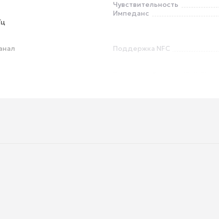
Чувствительность
Импеданс
Гц
анал
Поддержка NFC
Прозрачный режим (Talk Thro
Управление со смартфона
Форма разъема
ck 3.5 mm
Детский дизайн
Возможность проводного
подключения
ч
Время зарядки
USB
Поддержка быстрой зарядки
Поддержка беспроводной за