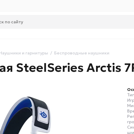
Наушники и гарнитуры
Беспроводные наушники
я SteelSeries Arctis 7
Ос
Ти
Игр
Ми
Вр
Ре
гр
Си
шу