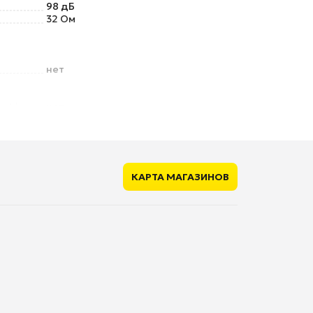
98 дБ
32 Ом
нет
ugh)
нет
есть
L-образный
КАРТА МАГАЗИНОВ
нет
есть
4 ч
есть
рядки
нет