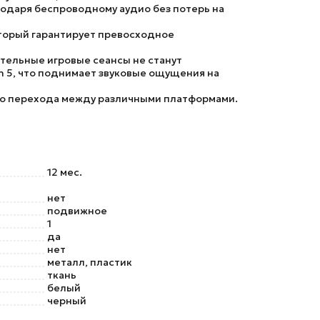
лагодаря беспроводному аудио без потерь на
оторый гарантирует превосходное
тельные игровые сеансы не станут
on 5, что поднимает звуковые ощущения на
ого перехода между различными платформами.
12 мес.
нет
подвижное
1
да
нет
металл, пластик
ткань
белый
черный