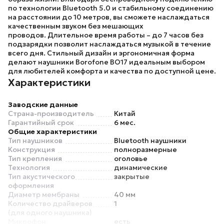
по технологии Bluetooth 5.0 и стабильному соединению
на расстоянии до 10 метров, вы сможете наслаждаться
качественным звуком без мешающих
проводов. Длительное время работы – до 7 часов без
подзарядки позволит наслаждаться музыкой в течение
всего дня. Стильный дизайн и эргономичная форма
делают наушники
Borofone BO17
идеальным выбором
для любителей комфорта и качества по доступной цене.
Характеристики
Заводские данные
Страна-производитель
Китай
Гарантийный срок
6 мес.
Общие характеристики
Тип наушников
Bluetooth наушники
Конструкция
полноразмерные
Тип крепления
оголовье
Технология
динамические
Тип акустического
закрытые
оформления
Диаметр мембраны
40 мм
Количество драйверов
1
(для одного наушника)
Микрофон
есть