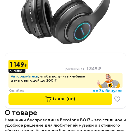
1 149
₽
1 349 ₽
розничная
:
Авторизуйтесь
, чтобы получить клубные
цены с выгодой до 200 ₽
Кэшбек
до 34 бонусов
17 АВГ (ПН)
О товаре
Наушники беспроводные
Borofone BO17
– это стильное и
удобное решение для любителей музыки и активного
образа жизни! Благодаря беспроводному подключению