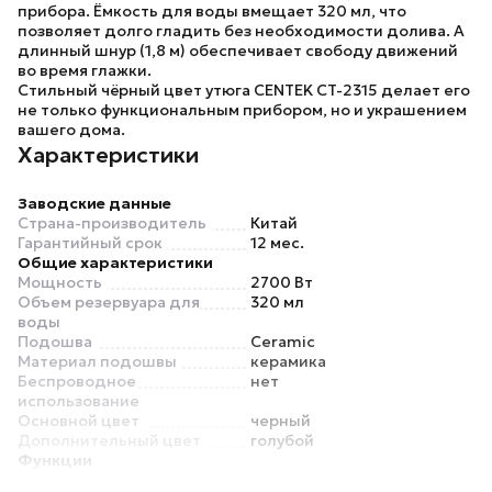
прибора. Ёмкость для воды вмещает 320 мл, что
позволяет долго гладить без необходимости долива. А
длинный шнур (1,8 м) обеспечивает свободу движений
во время глажки.
Стильный чёрный цвет утюга
CENTEK CT-2315
делает его
не только функциональным прибором, но и украшением
вашего дома.
Характеристики
Заводские данные
Страна-производитель
Китай
Гарантийный срок
12 мес.
Общие характеристики
Мощность
2700 Вт
Объем резервуара для
320 мл
воды
Подошва
Ceramic
Материал подошвы
керамика
Беспроводное
нет
использование
Основной цвет
черный
Дополнительный цвет
голубой
Функции
Регулировка подачи пара
есть