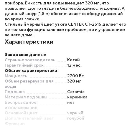
прибора. Ёмкость для воды вмещает 320 мл, что
позволяет долго гладить без необходимости долива. А
длинный шнур (1,8 м) обеспечивает свободу движений
во время глажки.
Стильный чёрный цвет утюга
CENTEK CT-2315
делает его
не только функциональным прибором, но и украшением
вашего дома.
Характеристики
Заводские данные
Страна-производитель
Китай
Гарантийный срок
12 мес.
Общие характеристики
Мощность
2700 Вт
Объем резервуара для
320 мл
воды
Подошва
Ceramic
Материал подошвы
керамика
Беспроводное
нет
использование
Основной цвет
черный
Дополнительный цвет
голубой
Функции
Регулировка подачи пара
есть