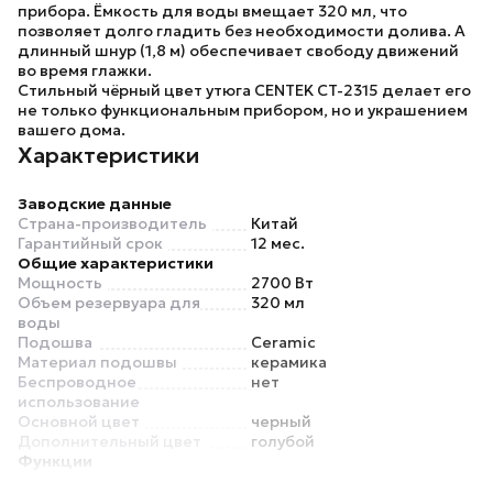
прибора. Ёмкость для воды вмещает 320 мл, что
позволяет долго гладить без необходимости долива. А
длинный шнур (1,8 м) обеспечивает свободу движений
во время глажки.
Стильный чёрный цвет утюга
CENTEK CT-2315
делает его
не только функциональным прибором, но и украшением
вашего дома.
Характеристики
Заводские данные
Страна-производитель
Китай
Гарантийный срок
12 мес.
Общие характеристики
Мощность
2700 Вт
Объем резервуара для
320 мл
воды
Подошва
Ceramic
Материал подошвы
керамика
Беспроводное
нет
использование
Основной цвет
черный
Дополнительный цвет
голубой
Функции
Регулировка подачи пара
есть