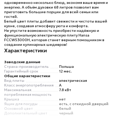
одновременно несколько блюд, экономя ваше время и
энергию. А объём духовки 68 литров позволит вам
приготовить большие порции для всей семьи или
гостей.
Белый цвет плиты добавит свежести и чистоты вашей
кухне, создавая атмосферу уюта и комфорта.
Не упустите возможность приобрести надёжную и
функциональную электрическую плиту
Hansa
FCCW53000H
, которая станет верным помощником в
создании кулинарных шедевров!
Характеристики
Заводские данные
Страна-производитель
Польша
Гарантийный срок
12 мес.
Общие характеристики
Вид плиты
электрическая
Класс энергопотребления
A
Максимальная
7.8 кВт
потребляемая мощность
Крышка
нет
Ящик для посуды
есть, с откидной дверцей
Основной цвет
белый
Дополнительный цвет
черный