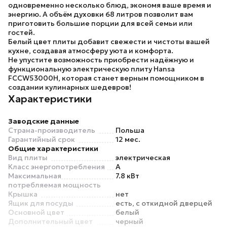
одновременно несколько блюд, экономя ваше время и
энергию. А объём духовки 68 литров позволит вам
приготовить большие порции для всей семьи или
гостей.
Белый цвет плиты добавит свежести и чистоты вашей
кухне, создавая атмосферу уюта и комфорта.
Не упустите возможность приобрести надёжную и
функциональную электрическую плиту
Hansa
FCCW53000H
, которая станет верным помощником в
создании кулинарных шедевров!
Характеристики
Заводские данные
Страна-производитель
Польша
Гарантийный срок
12 мес.
Общие характеристики
Вид плиты
электрическая
Класс энергопотребления
A
Максимальная
7.8 кВт
потребляемая мощность
Крышка
нет
Ящик для посуды
есть, с откидной дверцей
Основной цвет
белый
Дополнительный цвет
черный