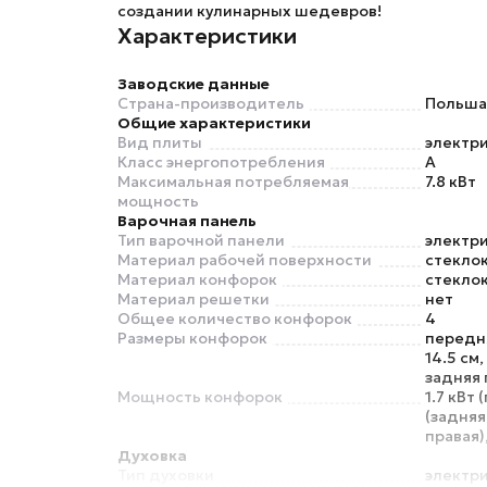
создании кулинарных шедевров!
Характеристики
Заводские данные
Страна-производитель
Польша
Общие характеристики
Вид плиты
электр
Класс энергопотребления
A
Максимальная потребляемая
7.8 кВт
мощность
Варочная панель
Тип варочной панели
электр
Материал рабочей поверхности
стекло
Материал конфорок
стекло
Материал решетки
нет
Общее количество конфорок
4
Размеры конфорок
передня
14.5 см
задняя 
Мощность конфорок
1.7 кВт 
(задняя
правая),
Духовка
Тип духовки
электр