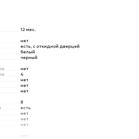
12 мес.
нет
есть, с откидной дверцей
белый
черный
ок
нет
ок
4
нет
нет
нет
8
а
есть
нет
нет
нет
нет