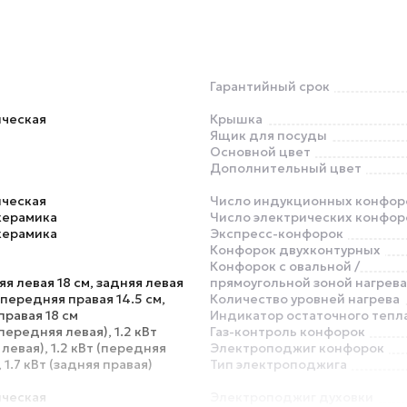
Гарантийный срок
ическая
Крышка
Ящик для посуды
Основной цвет
Дополнительный цвет
ическая
Число индукционных конфор
керамика
Число электрических конфор
керамика
Экспресс-конфорок
Конфорок двухконтурных
Конфорок с овальной /
я левая 18 см, задняя левая
прямоугольной зоной нагрева
, передняя правая 14.5 см,
Количество уровней нагрева
правая 18 см
Индикатор остаточного тепл
(передняя левая), 1.2 кВт
Газ-контроль конфорок
 левая), 1.2 кВт (передняя
Электроподжиг конфорок
 1.7 кВт (задняя правая)
Тип электроподжига
ическая
Электроподжиг духовки