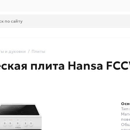
ы и духовки
Плиты
ская плита Hansa FC
Осн
Тип
Мат
пов
Общ
кон