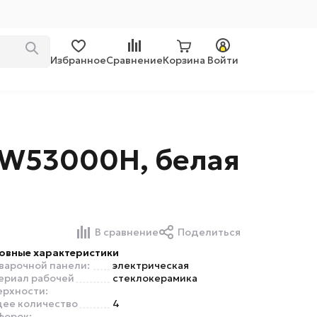
Избранное
Сравнение
Корзина
Войти
CW53000H, белая
В сравнение
Поделиться
овные характеристики
 варочной панели:
электрическая
ериал рабочей
стеклокерамика
ерхности:
ее количество
4
форок: