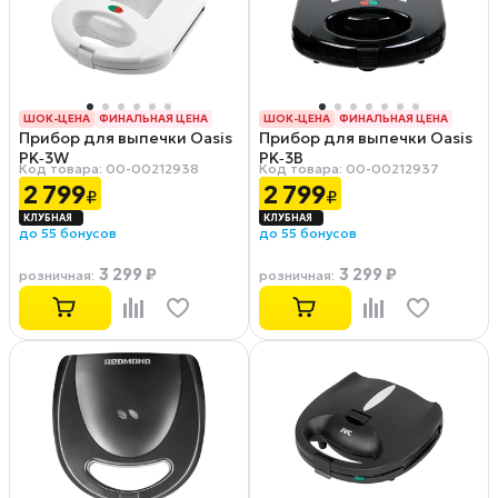
ШОК-ЦЕНА
ФИНАЛЬНАЯ ЦЕНА
ШОК-ЦЕНА
ФИНАЛЬНАЯ ЦЕНА
Прибор для выпечки Oasis
Прибор для выпечки Oasis
РАССРОЧКА 0-0-12
РАССРОЧКА 0-0-12
PK‑3W
PK‑3B
Код товара: 00-00212938
Код товара: 00-00212937
2 799
2 799
₽
₽
до 55 бонусов
до 55 бонусов
3 299 ₽
3 299 ₽
розничная
:
розничная
: