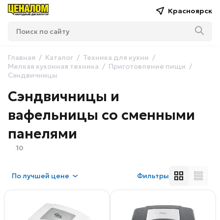
Красноярск
Главная
Каталог
Техника для кухни
Мелкая кухонная техника
Приготовление пищи
Сэндвичницы
Сэндвичницы и
вафельницы со сменными
панелями
10
По
лучшей цене
Фильтры