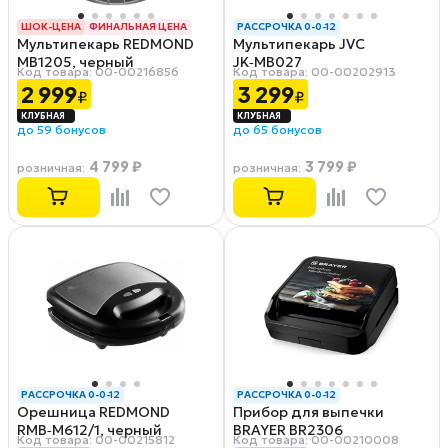
ШОК-ЦЕНА
ФИНАЛЬНАЯ ЦЕНА
РАССРОЧКА 0-0-12
Мультипекарь REDMOND
Мультипекарь JVC
РАССРОЧКА 0-0-12
MB1205, черный
JK‑MB027
Код товара: 00-00216856
Код товара: 00-00202913
2 999
3 299
₽
₽
до 59 бонусов
до 65 бонусов
4 799 ₽
3 799 ₽
розничная
:
розничная
:
РАССРОЧКА 0-0-12
РАССРОЧКА 0-0-12
Орешница REDMOND
Прибор для выпечки
RMB‑M612/1, черный
BRAYER BR2306
Код товара: 00-00215812
Код товара: 00-00210008