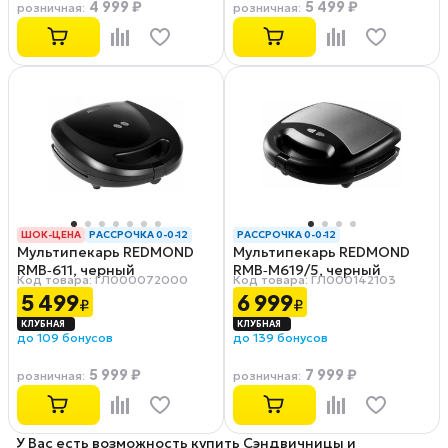
4 999 ₽
5 499 ₽
розничная
:
розничная
:
ШОК-ЦЕНА
РАССРОЧКА 0-0-12
РАССРОЧКА 0-0-12
Мультипекарь REDMOND
Мультипекарь REDMOND
RMB‑611, черный
RMB‑M619/5, черный
Код товара: ГЛ000072000
Код товара: ГЛ000142103
5 499
6 999
₽
₽
до 109 бонусов
до 139 бонусов
5 999 ₽
7 999 ₽
розничная
:
розничная
:
У Вас есть возможность купить Сэндвичницы и