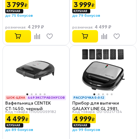
3 799
3 999
₽
₽
до 75 бонусов
до 79 бонусов
4 299 ₽
4 499 ₽
розничная
:
розничная
:
ШОК-ЦЕНА
449 ЭКСТРАБОНУСОВ
РАССРОЧКА 0-0-12
Вафельница CENTEK
Прибор для выпечки
РАССРОЧКА 0-0-12
CT‑1450, черный
GALAXY LINE GL 2981,
Код товара: ГЛ000059182
Код товара: 00-00217134
серебристый/черный
4 499
4 999
₽
₽
до 89 бонусов
до 99 бонусов