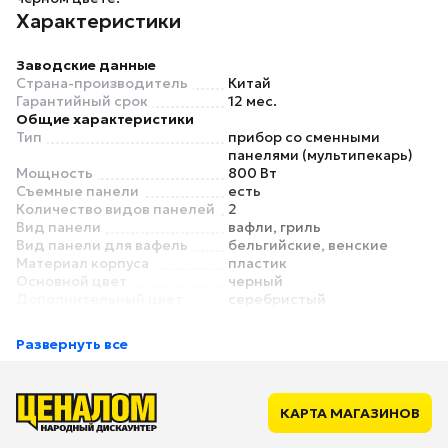
Характеристики
Заводские данные
Страна-производитель
Китай
Гарантийный срок
12 мес.
Общие характеристики
Тип
прибор со сменными
панелями (мультипекарь)
Мощность
800 Вт
Съемные панели
есть
Количество видов панелей
2
Вид панели
вафли, гриль
Вид панели для вафель
бельгийские, венские
Материал корпуса
пластик
Основной цвет
черный
Дополнительный цвет
серебристый
Функции и особенности
Регулировка температуры
нет
Развернуть все
Таймер
нет
Антипригарное покрытие
есть
Индикатор работы
есть
Отсек для хранения
нет
КАРТА МАГАЗИНОВ
сетевого шнура
Безопасность