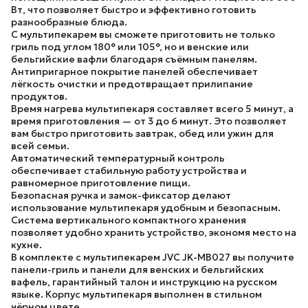
Вт, что позволяет быстро и эффективно готовить
разнообразные блюда.
С мультипекарем вы сможете приготовить не только
гриль под углом 180° или 105°, но и венские или
бельгийские вафли благодаря съёмным панелям.
Антипригарное покрытие панелей обеспечивает
лёгкость очистки и предотвращает прилипание
продуктов.
Время нагрева мультипекаря составляет всего 5 минут, а
время приготовления — от 3 до 6 минут. Это позволяет
вам быстро приготовить завтрак, обед или ужин для
всей семьи.
Автоматический температурный контроль
обеспечивает стабильную работу устройства и
равномерное приготовление пищи.
Безопасная ручка и замок-фиксатор делают
использование мультипекаря удобным и безопасным.
Система вертикального компактного хранения
позволяет удобно хранить устройство, экономя место на
кухне.
В комплекте с мультипекарем JVC JK-MB027 вы получите
панели-гриль и панели для венских и бельгийских
вафель, гарантийный талон и инструкцию на русском
языке. Корпус мультипекаря выполнен в стильном
чёрном цвете.