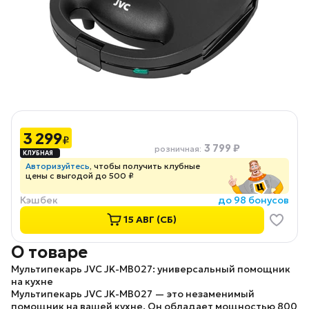
3 299
₽
3 799 ₽
розничная
:
Авторизуйтесь
, чтобы получить клубные
цены с выгодой до 500 ₽
Кэшбек
до 98 бонусов
15 АВГ (СБ)
О товаре
Мультипекарь JVC JK-MB027: универсальный помощник
на кухне
Мультипекарь JVC JK-MB027 — это незаменимый
помощник на вашей кухне. Он обладает мощностью 800