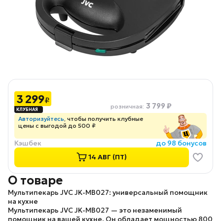
3 299
₽
3 799 ₽
розничная
:
Авторизуйтесь
, чтобы получить клубные
цены с выгодой до 500 ₽
Кэшбек
до 98 бонусов
14 АВГ (ПТ)
О товаре
Мультипекарь JVC JK-MB027: универсальный помощник
на кухне
Мультипекарь JVC JK-MB027 — это незаменимый
помощник на вашей кухне. Он обладает мощностью 800