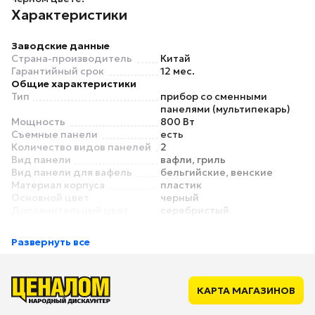
Характеристики
Заводские данные
Страна-производитель
Китай
Гарантийный срок
12 мес.
Общие характеристики
Тип
прибор со сменными
панелями (мультипекарь)
Мощность
800 Вт
Съемные панели
есть
Количество видов панелей
2
Вид панели
вафли, гриль
Вид панели для вафель
бельгийские, венские
Материал корпуса
пластик
Основной цвет
черный
Дополнительный цвет
серебристый
Функции и особенности
Регулировка температуры
нет
Развернуть все
Таймер
нет
Антипригарное покрытие
есть
Индикатор работы
есть
Отсек для хранения
нет
КАРТА МАГАЗИНОВ
сетевого шнура
Безопасность