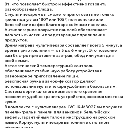
Вт, что позволяет быстро и эффективно готовить
разнообразные блюда.
С мультипекарем вы сможете приготовить не только
гриль под углом 180° или 105°, но и венские или
бельгийские вафли благодаря съёмным панелям.
Антипригарное покрытие панелей обеспечивает
лёгкость очистки и предотвращает прилипание
продуктов.
Время нагрева мультипекаря составляет всего 5 минут, а
время приготовления — от 3 до 6 минут. Это позволяет
вам быстро приготовить завтрак, обед или ужин для
всей семьи.
Автоматический температурный контроль
обеспечивает стабильную работу устройства и
равномерное приготовление пищи.
Безопасная ручка и замок-фиксатор делают
использование мультипекаря удобным и безопасным.
Система вертикального компактного хранения
позволяет удобно хранить устройство, экономя место на
кухне.
В комплекте с мультипекарем JVC JK-MB027 вы получите
панели-гриль и панели для венских и бельгийских
вафель, гарантийный талон и инструкцию на русском
языке. Корпус мультипекаря выполнен в стильном
чёрном цвете.