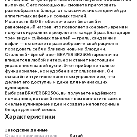
выпечки. С его помощью вы сможете приготовить
разнообразные блюда: от классических сэндвичей до
аппетитных вафель и сочных грилей.
Мощность
850 Вт
обеспечивает быстрый и
равномерный нагрев, что позволяет экономить время и
получать идеальные результаты каждый раз. Благодаря
трём видам съёмных панелей —
гриль, сэндвичи и
вафли
— вы сможете разнообразить свой рацион и
порадовать себя и близких новыми блюдами.
Стильный чёрный цвет
BRAYER BR2306
гармонично
впишется в любой интерьер и станет настоящим
украшением вашей кухни. Этот прибор не только
функционален, но и удобен в использовании. Он
оснащён интуитивно понятным управлением, что
делает его доступным даже для начинающих
кулинаров.
Выбирая
BRAYER BR2306
, вы получаете надёжного
помощника, который поможет вам воплотить самые
смелые кулинарные идеи и создать неповторимые
блюда для всей семьи.
Характеристики
Заводские данные
Страна-производитель
Китай