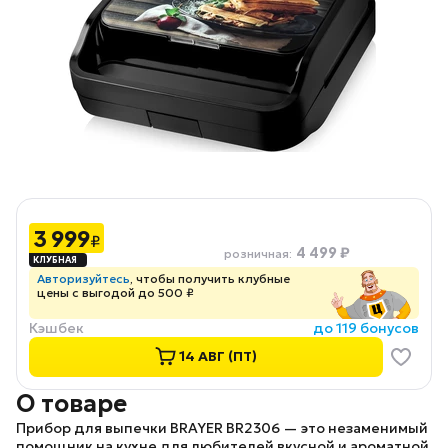
3 999
₽
4 499 ₽
розничная
:
Авторизуйтесь
, чтобы получить клубные
цены с выгодой до 500 ₽
Кэшбек
до 119 бонусов
14 АВГ (ПТ)
О товаре
Прибор для выпечки BRAYER BR2306
— это незаменимый
помощник на кухне для любителей вкусной и ароматной