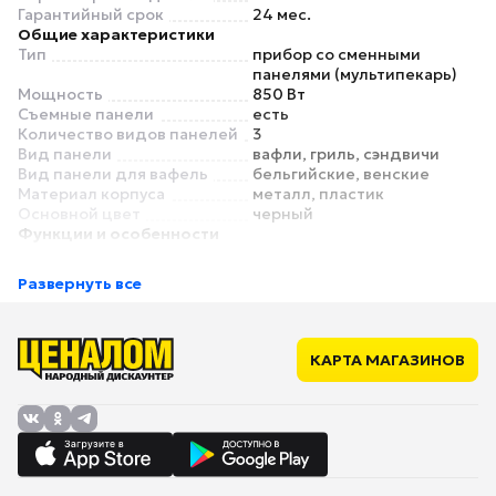
Гарантийный срок
24 мес.
Общие характеристики
Тип
прибор со сменными
панелями (мультипекарь)
Мощность
850 Вт
Съемные панели
есть
Количество видов панелей
3
Вид панели
вафли, гриль, сэндвичи
Вид панели для вафель
бельгийские, венские
Материал корпуса
металл, пластик
Основной цвет
черный
Функции и особенности
Регулировка температуры
нет
Таймер
нет
Развернуть все
Антипригарное покрытие
есть
Индикатор работы
есть
Отсек для хранения
нет
сетевого шнура
КАРТА МАГАЗИНОВ
Безопасность
Автоматическое
нет
отключение
Комплектация
Конус для рожков
нет
Питание
Длина сетевого шнура
1 м