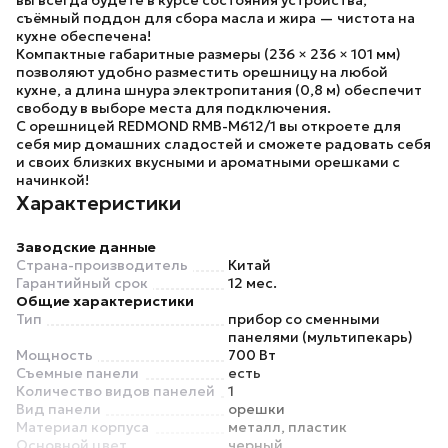
вы всегда будете в курсе состояния устройства;
съёмный поддон для сбора масла и жира — чистота на
кухне обеспечена!
Компактные габаритные размеры (
236 × 236 × 101 мм
)
позволяют удобно разместить орешницу на любой
кухне, а длина шнура электропитания (
0,8 м
) обеспечит
свободу в выборе места для подключения.
С
орешницей REDMOND RMB-M612/1
вы откроете для
себя мир домашних сладостей и сможете радовать себя
и своих близких вкусными и ароматными орешками с
начинкой!
Характеристики
Заводские данные
Страна-производитель
Китай
Гарантийный срок
12 мес.
Общие характеристики
Тип
прибор со сменными
панелями (мультипекарь)
Мощность
700 Вт
Съемные панели
есть
Количество видов панелей
1
Вид панели
орешки
Материал корпуса
металл, пластик
Основной цвет
черный