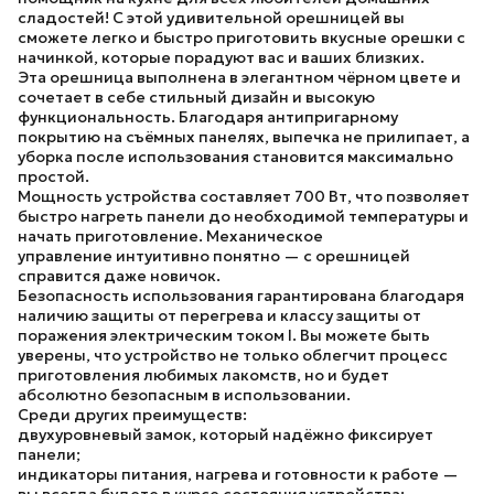
сладостей! С этой удивительной орешницей вы
сможете легко и быстро приготовить вкусные орешки с
начинкой, которые порадуют вас и ваших близких.
Эта
орешница
выполнена в элегантном чёрном цвете и
сочетает в себе стильный дизайн и высокую
функциональность. Благодаря
антипригарному
покрытию
на съёмных панелях, выпечка не прилипает, а
уборка после использования становится максимально
простой.
Мощность устройства составляет
700 Вт
, что позволяет
быстро нагреть панели до необходимой температуры и
начать приготовление.
Механическое
управление
интуитивно понятно — с орешницей
справится даже новичок.
Безопасность использования гарантирована благодаря
наличию защиты от перегрева и классу защиты от
поражения электрическим током
I
. Вы можете быть
уверены, что устройство не только облегчит процесс
приготовления любимых лакомств, но и будет
абсолютно безопасным в использовании.
Среди других преимуществ:
двухуровневый замок
, который надёжно фиксирует
панели;
индикаторы питания, нагрева и готовности к работе —