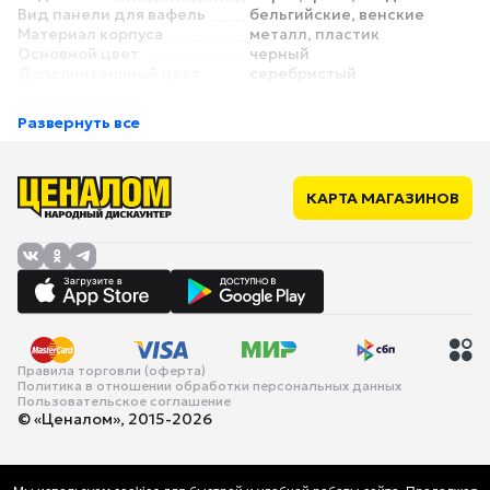
Вид панели для вафель
бельгийские, венские
Материал корпуса
металл, пластик
Основной цвет
черный
Дополнительный цвет
серебристый
Функции и особенности
Регулировка температуры
нет
Развернуть все
Таймер
нет
Антипригарное покрытие
есть
Индикатор работы
есть
Отсек для хранения
нет
КАРТА МАГАЗИНОВ
сетевого шнура
Безопасность
Защита от перегрева
есть
Габариты и вес
Ширина
240 мм
Глубина
230 мм
Высота
100 мм
Вес
2.3 кг
Правила торговли (оферта)
Политика в отношении обработки персональных данных
Пользовательское соглашение
© «Ценалом», 2015-2026