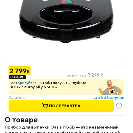
2 799
₽
3 299 ₽
розничная
:
Авторизуйтесь
, чтобы получить клубные
цены с выгодой до 500 ₽
Кэшбек
до 83 бонусов
ПОСЛЕЗАВТРА
О товаре
Прибор для выпечки Oasis PK-3B
— это незаменимый
помощник на кухне для любителей вкусной и сытной