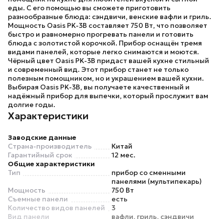
еды. С его помощью вы сможете приготовить
разнообразные блюда: сэндвичи, венские вафли и гриль.
Мощность
Oasis PK-3B
составляет 750 Вт, что позволяет
быстро и равномерно прогревать панели и готовить
блюда с золотистой корочкой. Прибор оснащён тремя
видами панелей, которые легко снимаются и моются.
Чёрный цвет
Oasis PK-3B
придаст вашей кухне стильный
и современный вид. Этот прибор станет не только
полезным помощником, но и украшением вашей кухни.
Выбирая
Oasis PK-3B
, вы получаете качественный и
надёжный прибор для выпечки, который прослужит вам
долгие годы.
Характеристики
Заводские данные
Страна-производитель
Китай
Гарантийный срок
12 мес.
Общие характеристики
Тип
прибор со сменными
панелями (мультипекарь)
Мощность
750 Вт
Съемные панели
есть
Количество видов панелей
3
Вид панели
вафли, гриль, сэндвичи