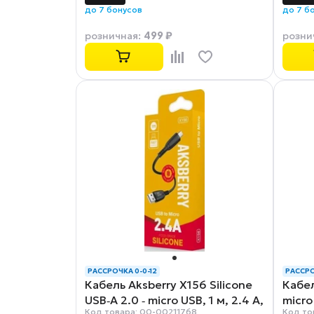
до 7 бонусов
до 7 б
499 ₽
розничная
:
розни
РАССРОЧКА 0-0-12
РАССРО
Кабель Aksberry X156 Silicone
Кабел
USB‑A 2.0 ‑ micro USB, 1 м, 2.4 А,
micro
Код товара: 00-00211768
Код то