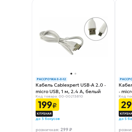
РАССРОЧКА 0-0-12
РАССРО
Кабель Cablexpert USB‑A 2.0 ‑
Кабе
micro USB, 1 м, 2.4 А, белый
‑ mic
Код товара: 00-00213810
Код то
(CCB‑mUSB2‑AMBMO1‑1MW)
199
29
₽
до 3 бонусов
до 5 б
299 ₽
розничная
:
розни