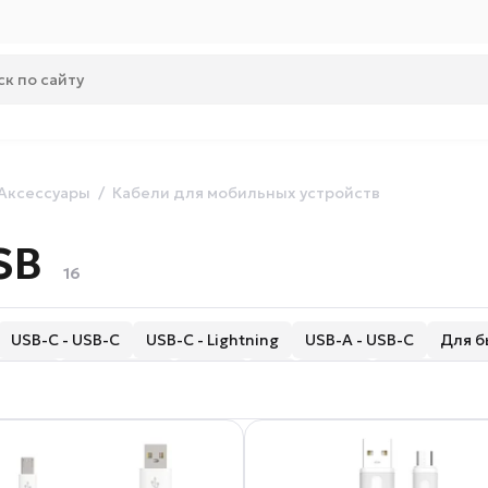
Аксессуары
Кабели для мобильных устройств
SB
16
USB-C - USB-C
USB-C - Lightning
USB-A - USB-C
Для б
руглые
Магнитные
До 1 м
3 м
Витые
С LED-индик
ПВХ
Стальные
Переходники