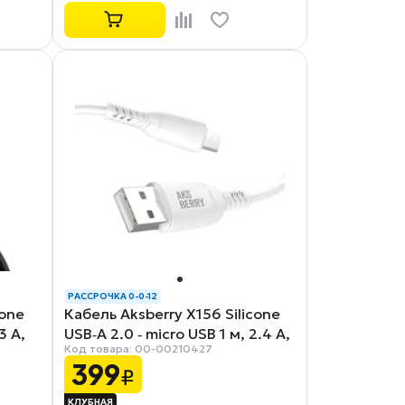
РАССРОЧКА 0-0-12
cone
Кабель Aksberry X156 Silicone
3 А,
USB‑A 2.0 ‑ micro USB 1 м, 2.4 А,
Код товара: 00-00210427
белый
399
₽