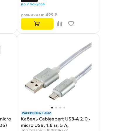
до 7 бонусов
499 ₽
розничная
:
РАССРОЧКА 0-0-12
micro
Кабель Cablexpert USB‑A 2.0 ‑
05)
micro USB, 1.8 м, 5 А,
Код товара: ГЛ000114272