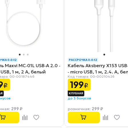
ЧКА 0-0-12
РАССРОЧКА 0-0-12
ь Maxvi MC‑01L USB‑A 2.0 ‑
Кабель Aksberry X153 USB
 USB, 1 м, 2 А, белый
‑ micro USB, 1 м, 2.4. А, б
вара: 00-00187446
Код товара: 00-00210426
9
199
₽
₽
онусов
до 3 бонусов
299 ₽
299 ₽
чная
:
розничная
: