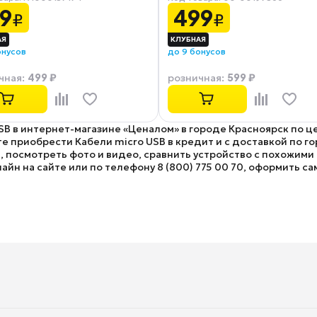
9
499
₽
₽
онусов
до 9 бонусов
499 ₽
599 ₽
чная
:
розничная
:
USB в интернет-магазине «Ценалом» в городе Красноярск по ц
 приобрести Кабели micro USB в кредит и с доставкой по гор
посмотреть фото и видео, сравнить устройство с похожими т
йн на сайте или по телефону 8 (800) 775 00 70, оформить са