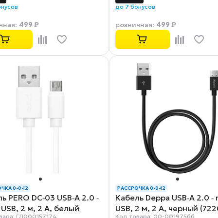
онусов
до 7 бонусов
499 ₽
499 ₽
чная
:
розничная
:
ЧКА 0-0-12
РАССРОЧКА 0-0-12
ь PERO DC‑03 USB‑A 2.0 ‑
Кабель Deppa USB‑A 2.0 ‑ 
 USB, 2 м, 2 А, белый
USB, 2 м, 2 А, черный (722
вара: ГЛ000157174
Код товара: 00-00197566