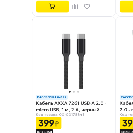
РАССРОЧКА 0-0-12
РАССРО
Кабель AXXA 7261 USB‑A 2.0 ‑
Кабел
micro USB, 1 м, 2 А, черный
2.0 ‑ 
Код товара: 00-00178341
Код то
(7228
399
39
₽