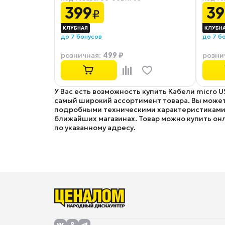
черный
399
39
₽
до 7 бонусов
до 7 б
499 ₽
розничная
:
розни
У Вас есть возможность купить Кабели micro 
самый широкий ассортимент товара. Вы можете
подробными техническими характеристиками, 
ближайших магазинах. Товар можно купить онла
по указанному адресу.