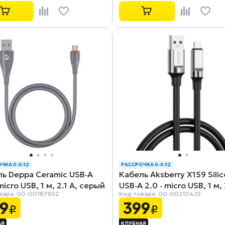
ЧКА 0-0-12
РАССРОЧКА 0-0-12
ь Deppa Ceramic USB‑A
Кабель Aksberry X159 Sili
micro USB, 1 м, 2.1 A, серый
USB‑A 2.0 ‑ micro USB, 1 м, 
вара: 00-00187652
Код товара: 00-00210425
6)
черный
9
399
₽
₽