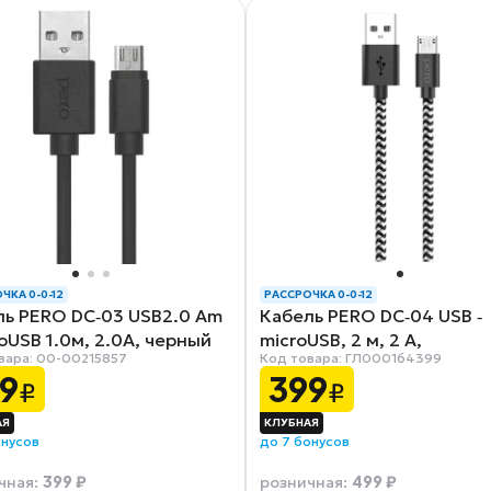
ЧКА 0-0-12
РАССРОЧКА 0-0-12
ль PERO DC‑03 USB2.0 Am
Кабель PERO DC‑04 USB ‑
roUSB 1.0м, 2.0A, черный
microUSB, 2 м, 2 A,
вара: 00-00215857
Код товара: ГЛ000164399
серебристый,черный
9
399
₽
₽
онусов
до 7 бонусов
399 ₽
499 ₽
чная
:
розничная
: