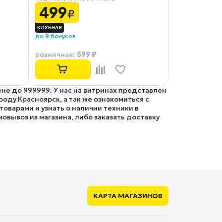
серебристый
499
(CC‑U‑mUSB02S‑1.8M)
₽
до 9 бонусов
599 ₽
розничная
:
ене до 999999. У нас на витринах представлен
оду Красноярск, а так же ознакомиться с
оварами и узнать о наличии техники в
мовывоз из магазина, либо заказать доставку
КАРТА МАГАЗИНОВ