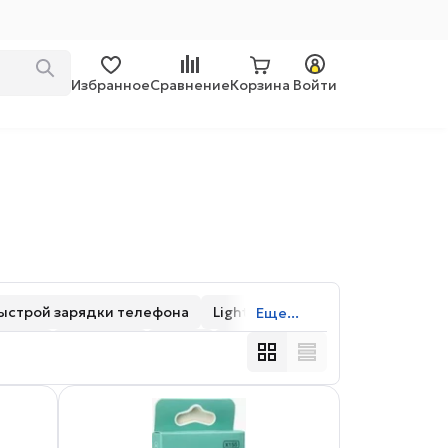
Избранное
Сравнение
Корзина
Войти
ыстрой зарядки телефона
Lightning
Еще...
ацией
Тканевые
1-1.9 м
TPE