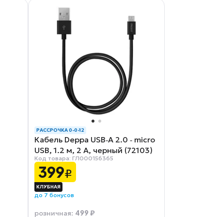
РАССРОЧКА 0-0-12
Кабель Deppa USB‑A 2.0 ‑ micro
USB, 1.2 м, 2 A, черный (72103)
Код товара: ГЛ000156365
399
₽
до 7 бонусов
499 ₽
розничная
: