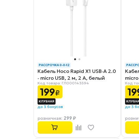
РАССРОЧКА 0-0-12
РАССРО
Кабель Hoco Rapid X1 USB‑A 2.0
Кабел
‑ micro USB, 2 м, 2 А, белый
micro
Код товара: ГЛ000143594
Код то
199
19
₽
до 3 бонусов
до 3 б
299 ₽
розничная
:
розни