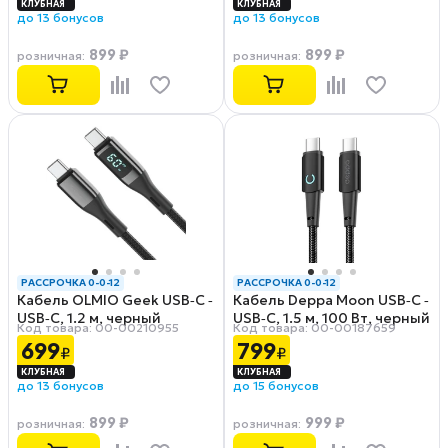
до 13 бонусов
до 13 бонусов
899 ₽
899 ₽
розничная
:
розничная
:
РАССРОЧКА 0-0-12
РАССРОЧКА 0-0-12
Кабель OLMIO Geek USB‑C ‑
Кабель Deppa Moon USB‑C ‑
USB‑C, 1.2 м, черный
USB‑C, 1.5 м, 100 Вт, черный
Код товара: 00-00210955
Код товара: 00-00187659
699
799
₽
₽
до 13 бонусов
до 15 бонусов
899 ₽
999 ₽
розничная
:
розничная
: