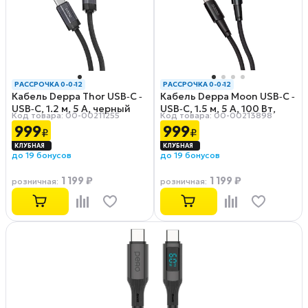
РАССРОЧКА 0-0-12
РАССРОЧКА 0-0-12
Кабель Deppa Thor USB‑C ‑
Кабель Deppa Moon USB‑C ‑
USB‑C, 1.2 м, 5 А, черный
USB‑C, 1.5 м, 5 А, 100 Вт,
Код товара: 00-00211255
Код товара: 00-00213898
угловой, черный
999
999
₽
₽
до 19 бонусов
до 19 бонусов
1 199 ₽
1 199 ₽
розничная
:
розничная
: