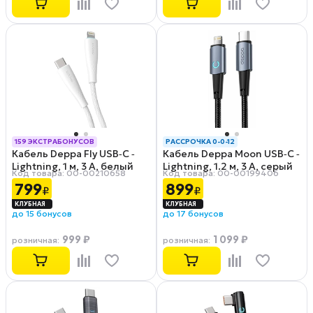
159 ЭКСТРАБОНУСОВ
РАССРОЧКА 0-0-12
Кабель Deppa Fly USB‑C ‑
Кабель Deppa Moon USB‑C ‑
РАССРОЧКА 0-0-12
Lightning, 1 м, 3 A, белый
Lightning, 1.2 м, 3 А, серый
Код товара: 00-00210658
Код товара: 00-00199406
(72533)
(72522)
799
899
₽
₽
до 15 бонусов
до 17 бонусов
999 ₽
1 099 ₽
розничная
:
розничная
: