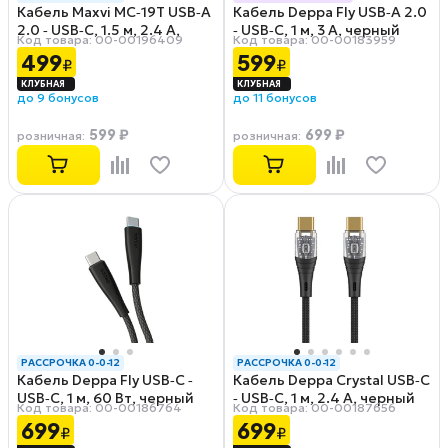
Кабель Maxvi MC‑19T USB‑A
Кабель Deppa Fly USB‑A 2.0
РАССРОЧКА 0-0-12
2.0 ‑ USB‑C, 1.5 м, 2.4 А,
‑ USB‑C, 1 м, 3 A, черный
Код товара: 00-00196409
Код товара: 00-00183959
черный
499
599
₽
₽
до 9 бонусов
до 11 бонусов
599 ₽
699 ₽
розничная
:
розничная
:
РАССРОЧКА 0-0-12
РАССРОЧКА 0-0-12
Кабель Deppa Fly USB‑С ‑
Кабель Deppa Crystal USB‑C
USB‑С, 1 м, 60 Вт, черный
‑ USB‑C, 1 м, 2.4 А, черный
Код товара: 00-00186764
Код товара: 00-00187656
699
699
₽
₽