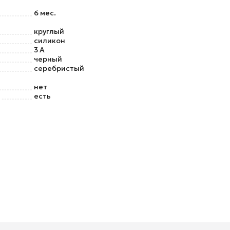
6 мес.
круглый
силикон
3 А
черный
серебристый
нет
есть