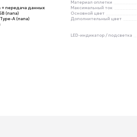
Материал оплетки
 + передача данных
Максимальный ток
SB (папа)
Основной цвет
 Type-A (папа)
Дополнительный цвет
й
LED-индикатор / подсветка