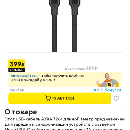
399
₽
499 ₽
розничная
:
Авторизуйтесь
, чтобы получить клубные
цены с выгодой до 100 ₽
Кэшбек
до 11 бонусов
15 АВГ (СБ)
О товаре
Этот USB-кабель
AXXA 7261
длиной 1 метр предназначен
для зарядки и синхронизации устройств с разъемом
Micro USB. Он обеспечивает силу тока 2А, что позволяет