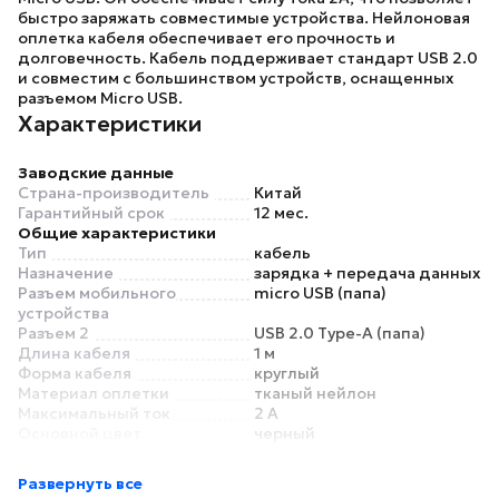
быстро заряжать совместимые устройства. Нейлоновая
оплетка кабеля обеспечивает его прочность и
долговечность. Кабель поддерживает стандарт USB 2.0
и совместим с большинством устройств, оснащенных
разъемом Micro USB.
Характеристики
Заводские данные
Страна-производитель
Китай
Гарантийный срок
12 мес.
Общие характеристики
Тип
кабель
Назначение
зарядка + передача данных
Разъем мобильного
micro USB (папа)
устройства
Разъем 2
USB 2.0 Type-A (папа)
Длина кабеля
1 м
Форма кабеля
круглый
Материал оплетки
тканый нейлон
Максимальный ток
2 А
Основной цвет
черный
Дополнительный цвет
нет
Особенности
Развернуть все
Угловой разъем
нет