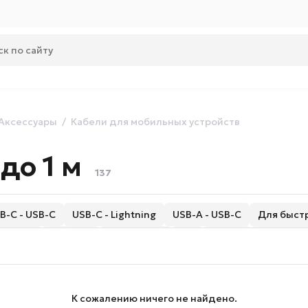
Аксессуары
Кабели для мобильных устройств
до 1 м
137
B-C - USB-C
USB-C - Lightning
USB-A - USB-C
Для быст
cro USB
Круглые
Магнитные
3 м
Витые
С LED-ин
ПВХ
Стальные
Переходники
К сожалению ничего не найдено.