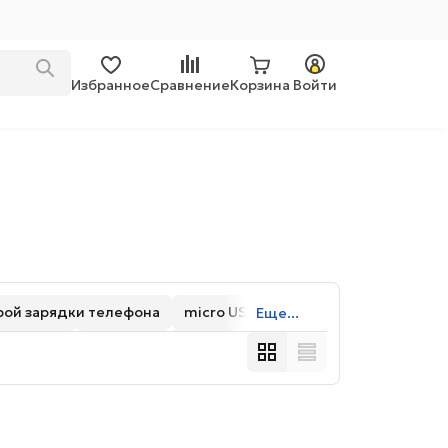
Избранное
Сравнение
Корзина
Войти
рой зарядки телефона
micro USB
Еще...
дикацией
Тканевые
1-1.9 м
TPE