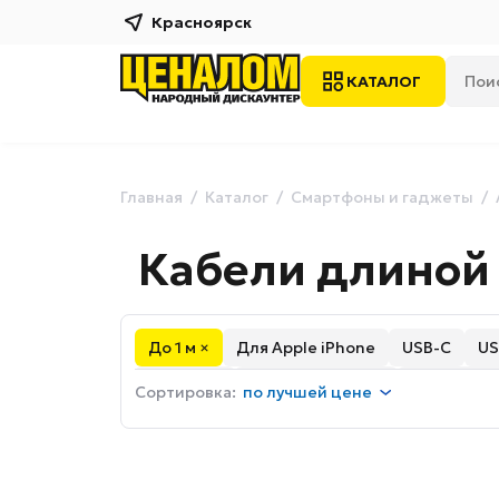
Красноярск
КАТАЛОГ
Главная
Каталог
Смартфоны и гаджеты
Кабели длиной 
До 1 м ×
Для Apple iPhone
USB-C
US
Lightning
USB-A - Lightning
USB-A - mi
Сортировка:
по
лучшей цене
Нейлоновые
Силиконовые
Плоские