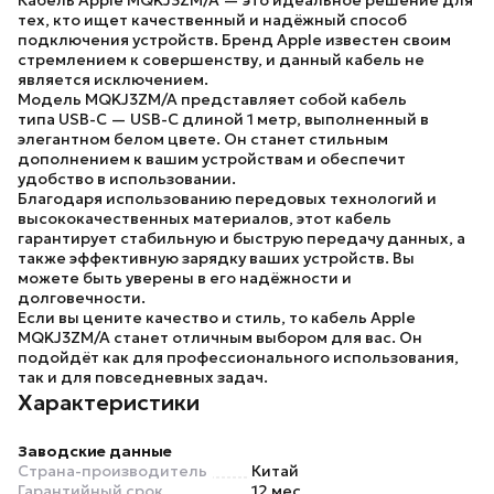
Кабель Apple MQKJ3ZM/A
— это идеальное решение для
тех, кто ищет качественный и надёжный способ
подключения устройств.
Бренд Apple
известен своим
стремлением к совершенству, и данный кабель не
является исключением.
Модель MQKJ3ZM/A
представляет собой кабель
типа
USB-С — USB-С
длиной 1 метр, выполненный в
элегантном белом цвете. Он станет стильным
дополнением к вашим устройствам и обеспечит
удобство в использовании.
Благодаря использованию передовых технологий и
высококачественных материалов, этот кабель
гарантирует стабильную и быструю передачу данных, а
также эффективную зарядку ваших устройств. Вы
можете быть уверены в его надёжности и
долговечности.
Если вы цените качество и стиль, то
кабель Apple
MQKJ3ZM/A
станет отличным выбором для вас. Он
подойдёт как для профессионального использования,
так и для повседневных задач.
Характеристики
Заводские данные
Страна-производитель
Китай
Гарантийный срок
12 мес.