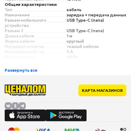
Общие характеристики
Тип
кабель
Назначение
зарядка + передача данных
Разъем мобильного
USB Type-C (папа)
устройства
Разъем 2
USB Type-C (папа)
Длина кабеля
1 м
Форма кабеля
круглый
Материал оплетки
тканый нейлон
Максимальный ток
5 А
Максимальная
60 Вт
поддерживаемая
мощность
Развернуть все
Основной цвет
белый
Дополнительный цвет
нет
Особенности
Угловой разъем
нет
КАРТА МАГАЗИНОВ
Съемный магнитный
нет
разъем
LED-индикатор /
нет
подсветка
Поддержка быстрой
есть
зарядки