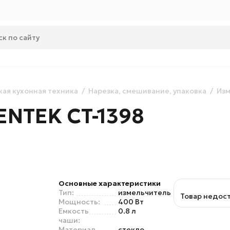
ая кухонная техника
Нарезка, смешивание, упаковка
Изм
ENTEK CT-1398
Основные характеристики
Тип:
измельчитель
Товар недос
Мощность:
400 Вт
Емкость
0.8 л
чаши:
Материал
стекло