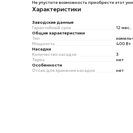
Не упустите возможность приобрести этот ун
Характеристики
Заводские данные
Гарантийный срок
12 мес.
Общие характеристики
Тип
измель
Мощность
400 Вт
Насадки
Количество насадок
3
Терка
нет
Особенности
Отсек для хранения насадок
нет