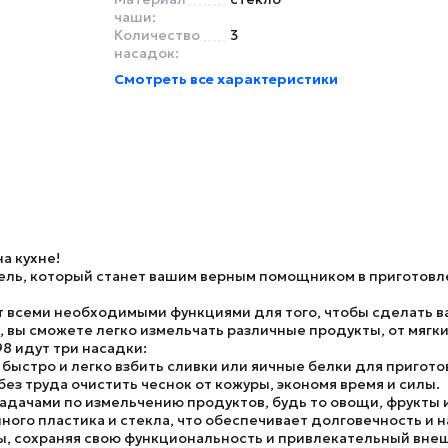
чаши:
Количество
3
насадок:
Смотреть все характеристики
а кухне!
ль, который станет вашим верным помощником в приготовле
 всеми необходимыми функциями для того, чтобы сделать ва
, вы сможете легко измельчать различные продукты, от мягк
98 идут три насадки:
быстро и легко взбить сливки или яичные белки для пригот
ез труда очистить чеснок от кожуры, экономя время и силы.
адачами по измельчению продуктов, будь то овощи, фрукты 
ного пластика и стекла, что обеспечивает долговечность и 
ды, сохраняя свою функциональность и привлекательный вне