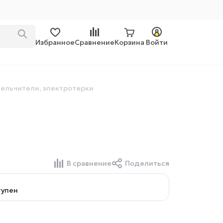
Избранное
Сравнение
Корзина
Войти
ельчители, электротерки
В сравнение
Поделиться
тупен