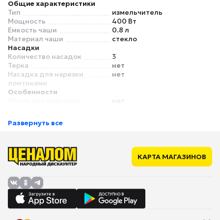
Общие характеристики
Тип
измельчитель
Мощность
400 Вт
Емкость чаши
0.8 л
Материал чаши
стекло
Насадки
Количество насадок
3
Терка
нет
Насадка для нарезки
нет
ломтиками
Особенности
Отсек для хранения
нет
насадок
Развернуть все
КАРТА МАГАЗИНОВ