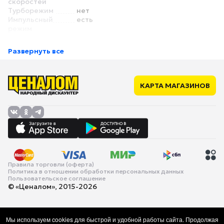
скоростей
Турборежим
нет
Импульсный
есть
режим
Насадки
Количество
3
Развернуть все
типов насадок
Функции и особенности
Кнопка
нет
отсоединения
КАРТА МАГАЗИНОВ
насадок
Питание
Длина сетевого
1 м
шнура
Габариты и вес
Вес
4.2 кг
Правила торговли (оферта)
Политика в отношении обработки персональных данных
Пользовательское соглашение
© «Ценалом», 2015-2026
Мы используем cookies для быстрой и удобной работы сайта. Продолжая