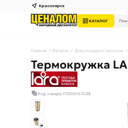
Красноярск
КАТАЛОГ
Главная
Каталог
Дом, посуда и текстиль
Термокружка LAR
Код товара: ГЛ000147438