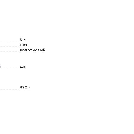
6 ч
нет
золотистый
й
да
370 г