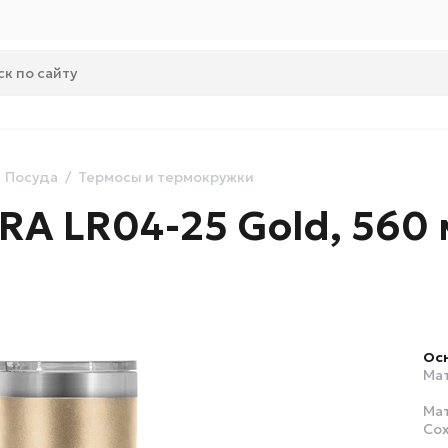
Посуда
Термосы и термокружки
A LR04-25 Gold, 560 
Ос
Мат
Мат
Сох