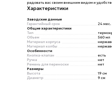
радовать вас своим внешним видом и удобств
Характеристики
Заводские данные
Гарантийный срок
24 мес.
Общие характеристики
Тип
термок
Объем
560 мл
Материал корпуса
нержав
Материал колбы
нержав
Особенности
Кнопка-клапан
есть
Ручка
нет
Ремень для переноски
нет
Размеры
Высота
19 см
Диаметр
9 см