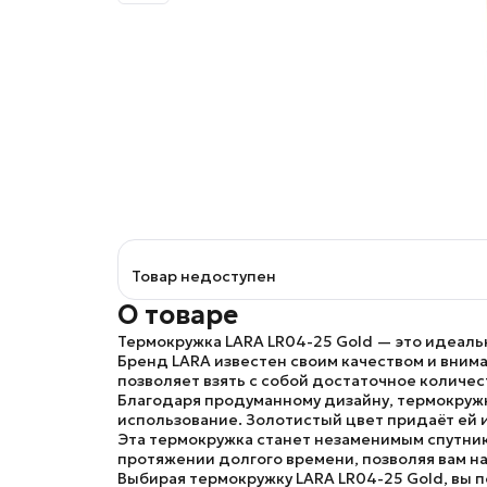
Товар недоступен
О товаре
Термокружка LARA LR04-25 Gold
— это идеальн
Бренд LARA
известен своим качеством и внима
позволяет взять с собой достаточное количес
Благодаря продуманному дизайну,
термокружк
использование. Золотистый цвет придаёт ей и
Эта термокружка станет незаменимым спутнико
протяжении долгого времени, позволяя вам н
Выбирая
термокружку LARA LR04-25 Gold
, вы 