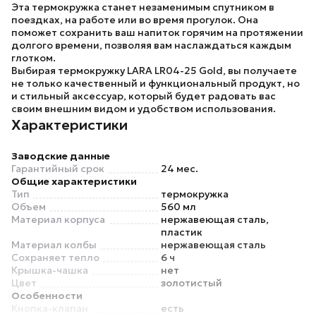
Эта термокружка станет незаменимым спутником в
поездках, на работе или во время прогулок. Она
поможет сохранить ваш напиток горячим на протяжении
долгого времени, позволяя вам наслаждаться каждым
глотком.
Выбирая
термокружку LARA LR04-25 Gold
, вы получаете
не только качественный и функциональный продукт, но
и стильный аксессуар, который будет радовать вас
своим внешним видом и удобством использования.
Характеристики
Заводские данные
Гарантийный срок
24 мес.
Общие характеристики
Тип
термокружка
Объем
560 мл
Материал корпуса
нержавеющая сталь,
пластик
Материал колбы
нержавеющая сталь
Сохраняет тепло
6 ч
Крышка-чашка
нет
Цвет
золотистый
Особенности
Кнопка-клапан
есть