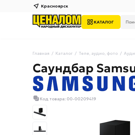
Красноярск
КАТАЛОГ
Главная
Каталог
Теле, аудио, фото
Ауди
Саундбар Sams
Код товара: 00-00209419