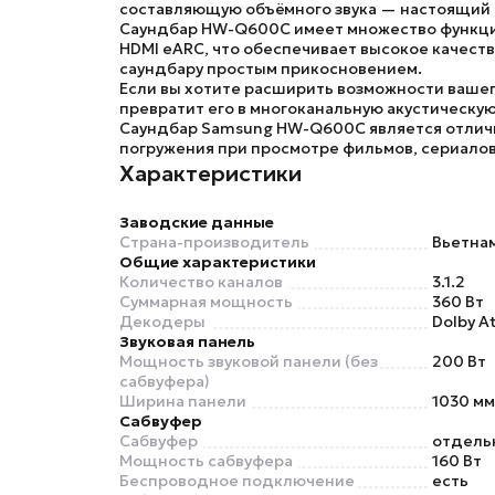
составляющую объёмного звука — настоящий 3.
Саундбар
HW-Q600C
имеет множество функци
HDMI eARC, что обеспечивает высокое качеств
саундбару простым прикосновением.
Если вы хотите расширить возможности ваше
превратит его в многоканальную акустическую
Саундбар
Samsung HW-Q600C
является отлич
погружения при просмотре фильмов, сериалов
Характеристики
Заводские данные
Страна-производитель
Вьетна
Общие характеристики
Количество каналов
3.1.2
Суммарная мощность
360 Вт
Декодеры
Dolby A
Звуковая панель
Мощность звуковой панели (без
200 Вт
сабвуфера)
Ширина панели
1030 мм
Сабвуфер
Сабвуфер
отдель
Мощность сабвуфера
160 Вт
Беспроводное подключение
есть