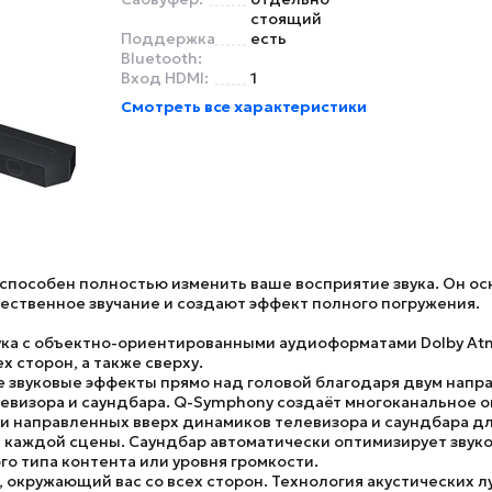
стоящий
Поддержка
есть
Bluetooth:
Вход HDMI:
1
Смотреть все характеристики
 способен полностью изменить ваше восприятие звука. Он 
ственное звучание и создают эффект полного погружения.
ука с объектно-ориентированными аудиоформатами Dolby Atm
х сторон, а также сверху.
звуковые эффекты прямо над головой благодаря двум напр
евизора и саундбара. Q-Symphony создаёт многоканальное 
и направленных вверх динамиков телевизора и саундбара дл
 каждой сцены. Саундбар автоматически оптимизирует звук
го типа контента или уровня громкости.
 окружающий вас со всех сторон. Технология акустических 