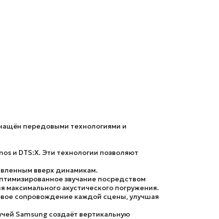
оснащён передовыми технологиями и
os и DTS:X. Эти технологии позволяют
авленным вверх динамикам.
оптимизированное звучание посредством
я максимального акустического погружения.
овое сопровождение каждой сцены, улучшая
лучей Samsung создаёт вертикальную