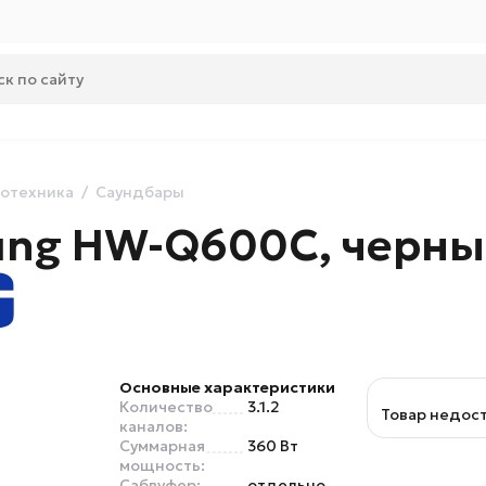
отехника
Саундбары
ung HW-Q600C, черн
Основные характеристики
Количество
3.1.2
Товар недос
каналов:
Суммарная
360 Вт
мощность:
Сабвуфер:
отдельно