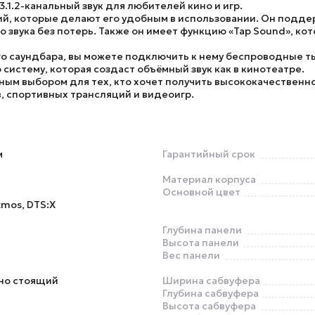
1.2-канальный звук для любителей кино и игр.
й, которые делают его удобным в использовании. Он подде
о звука без потерь. Также он имеет функцию «Tap Sound», к
го саундбара, вы можете подключить к нему беспроводные т
 систему, которая создаст объёмный звук как в кинотеатре.
ным выбором для тех, кто хочет получить высококачественно
, спортивных трансляций и видеоигр.
м
Гарантийный срок
Материал корпуса
Основной цвет
tmos, DTS:X
Глубина панели
Высота панели
Вес панели
но стоящий
Ширина сабвуфера
Глубина сабвуфера
Высота сабвуфера