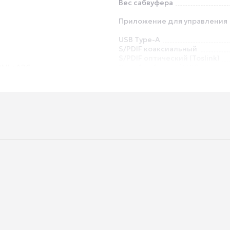
Вес сабвуфера
Приложение для управления
USB Type-A
S/PDIF коаксиальный
S/PDIF оптический (Toslink)
DMI eARC
Линейный вход (AUX)
Настенное крепление